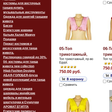
Ср
костюмы для восточных
танцев купить
музыкальные инструменты
Одежда для занятий танцами
живота
Бисер
Египетские коврики
Кальян Халил Мамун
Подарки
Прокат костюмов и
аксессуаров для танца
05-Топ
06-Т
живота.
трикотажный,
три
Распродажа скидкой до 30%.
Топ трикотажный, пр-во
Топ т
04- костюмы для танца
Egypt.
живота new collection
750.
Hijab Fashion Designs
750.00 руб.
АБАЯ-ГОЛОБЕЯ-блуза
новой коллекции! для танца
Ср
живота
Сравнить
одежда для танцев
шаровары индийские
мебель и интерьер
шкатулочки и Сундучки
АРОМАТ ЕГИПТА
Египетские папирусы