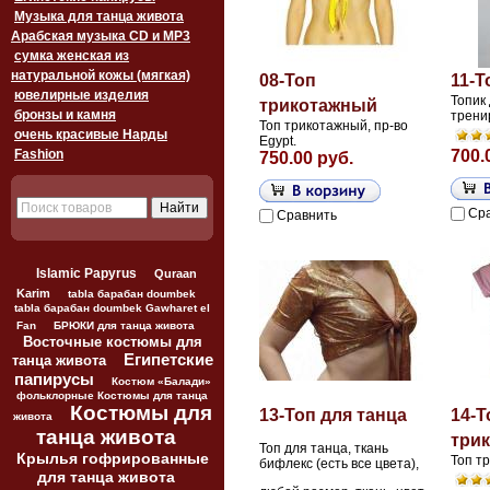
Музыка для танца живота
Арабская музыка CD и MP3
сумка женская из
натуральной кожы (мягкая)
08-Топ
11-Т
ювелирные изделия
Топик
трикотажный
бронзы и камня
трени
Топ трикотажный, пр-во
очень красивые Нарды
Egypt.
Fashion
700.
750.00 руб.
Ср
Сравнить
Islamic Papyrus
Quraan
Karim
tabla барабан doumbek
tabla барабан doumbek Gawharet el
Fan
БРЮКИ для танца живота
Восточные костюмы для
Египетские
танца живота
папирусы
Костюм «Балади»
фольклорные Костюмы для танца
Костюмы для
13-Топ для танца
14-Т
живота
танца живота
три
Топ для танца, ткань
Крылья гофрированные
Топ т
бифлекс (есть все цвета),
для танца живота