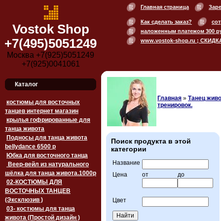
Главная страница
Зар
Как сделать заказ?
сот
Vostok Shop
наложенным платежом 300 р
+7(495)5051249
www.vostok-shop.ru ; СКИДК
Москва +7(925)5051249
+7(925)0041061
Каталог
Главная
»
Танец живо
костюмы для восточных
тренировок.
танцев интернет магазин
крылья гофрированные для
танца живота
Подносы для танца живота
Поиск продукта в этой
bellydance 6500 p
категории
Юбка для восточного танца
Название
Веер-вейл из натурального
шёлка для танца живота.1000p
Цена
от
до
02-КОСТЮМЫ ДЛЯ
ВОСТОЧНЫХ ТАНЦЕВ
(Эксклюзив )
Цвет
03- костюмы для танца
живота (Простой дизайн )