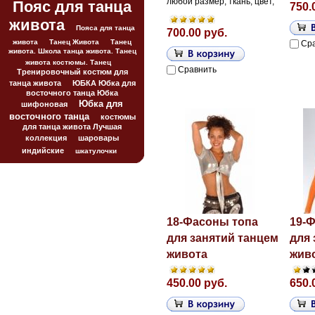
любой размер, ткань, цвет,
Пояс для танца
750.
живота
Пояса для танца
700.00 руб.
живота
Танец Живота
Танец
Ср
живота. Школа танца живота. Танец
живота костюмы. Танец
Сравнить
Тренировочный костюм для
танца живота
ЮБКА Юбка для
восточного танца Юбка
Юбка для
шифоновая
восточного танца
костюмы
для танца живота Лучшая
коллекция
шаровары
индийские
шкатулочки
18-Фасоны топа
19-
для занятий танцем
для 
живота
жив
450.00 руб.
650.