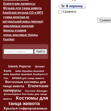
Египетские папирусы
Музыка для танца живота
Сравнить
Арабская музыка CD и MP3
сумка женская из
натуральной кожы (мягкая)
ювелирные изделия
бронзы и камня
очень красивые Нарды
Fashion
Islamic Papyrus
Quraan
Karim
tabla барабан doumbek
tabla барабан doumbek Gawharet el
Fan
БРЮКИ для танца живота
Восточные костюмы для
Египетские
танца живота
папирусы
Костюм «Балади»
фольклорные Костюмы для танца
Костюмы для
живота
танца живота
Крылья гофрированные