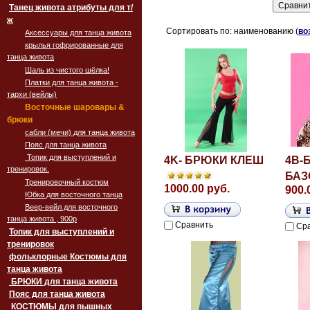
Танец живота атрибуты для т/
ж
Сортировать по: наименованию (
во
Аксессуары для танца живота
крылья гофрированные для
танца живота
Шаль из чистого шёлка!
Платки для танца живота -
тархи (вейлы)
Восточные шаровары &
брюки
сабли (мечи) для танца живота
Пояс для танца живота
Топик для выступлений и
4K- БРЮКИ КЛЕШ
4B-
тренировок.
БАЗ
Тренировочный костюм
1000.00 руб.
900.
Юбка для восточного танца
Веер-вейл для восточного
танца живота , 900p
Сравнить
Ср
Топик для выступлений и
тренировок
фольклорные Костюмы для
танца живота
БРЮКИ для танца живота
Пояс для танца живота
‏‎КОСТЮМЫ для пышных