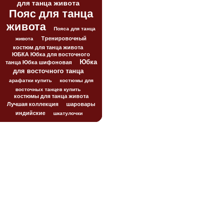
для танца живота
Пояс для танца
живота
Пояса для танца
Тренировочный
живота
костюм для танца живота
ЮБКА Юбка для восточного
Юбка
танца Юбка шифоновая
для восточного танца
арафатки купить
костюмы для
восточных танцев купить
костюмы для танца живота
Лучшая коллекция
шаровары
индийские
шкатулочки