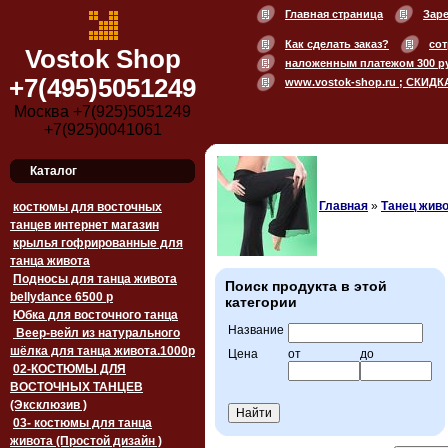
Главная страница
Зар
Как сделать заказ?
сот
Vostok Shop
наложенным платежом 300 р
+7(495)5051249
www.vostok-shop.ru ; СКИДК
Москва +7(925)5051249
+7(925)0041061
Каталог
Главная
»
Танец живо
костюмы для восточных
танцев интернет магазин
крылья гофрированные для
танца живота
Подносы для танца живота
Поиск продукта в этой
bellydance 6500 p
категории
Юбка для восточного танца
Название
Веер-вейл из натурального
шёлка для танца живота.1000p
Цена
от
до
02-КОСТЮМЫ ДЛЯ
ВОСТОЧНЫХ ТАНЦЕВ
(Эксклюзив )
03- костюмы для танца
живота (Простой дизайн )