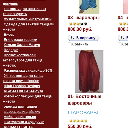
девушек
костюмы для восточных
танцев купить
03- шаровары
04-
музыкальные инструменты
Одежда для занятий танцами
800.00 руб.
800.
живота
Бисер
Египетские коврики
Сравнить
Ср
Кальян Халил Мамун
Подарки
Прокат костюмов и
аксессуаров для танца
живота.
Распродажа скидкой до 30%.
04- костюмы для танца
живота new collection
Hijab Fashion Designs
АБАЯ-ГОЛОБЕЯ-блуза
01- Восточные
новой коллекции! для танца
живота
шаровары
одежда для танцев
шаровары индийские
ШАРОВАРЫ
мебель и интерьер
шкатулочки и Сундучки
550.00 руб.
АРОМАТ ЕГИПТА