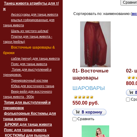
Танец живота атрибуты для т/
ж
Сортировать по: наименованию (
во
Аксессуары для танца живота
крылья гофрированные для
танца живота
Шаль из чистого шёлка!
Платки для танца живота -
тархи (вейлы)
Восточные шаровары &
брюки
сабли (мечи) для танца живота
Пояс для танца живота
Топик для выступлений и
01- Восточные
02-
тренировок.
шаровары
Тренировочный костюм
800.
Юбка для восточного танца
ШАРОВАРЫ
Веер-вейл для восточного
танца живота , 900p
Ср
Топик для выступлений и
550.00 руб.
тренировок
фольклорные Костюмы для
танца живота
Сравнить
БРЮКИ для танца живота
Пояс для танца живота
‏‎КОСТЮМЫ для пышных