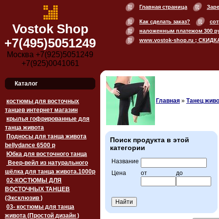
Главная страница
Зар
Как сделать заказ?
сот
Vostok Shop
наложенным платежом 300 р
+7(495)5051249
www.vostok-shop.ru ; СКИДК
Москва +7(925)5051249
+7(925)0041061
Каталог
Главная
»
Танец живо
костюмы для восточных
танцев интернет магазин
крылья гофрированные для
танца живота
Подносы для танца живота
Поиск продукта в этой
bellydance 6500 p
категории
Юбка для восточного танца
Название
Веер-вейл из натурального
шёлка для танца живота.1000p
Цена
от
до
02-КОСТЮМЫ ДЛЯ
ВОСТОЧНЫХ ТАНЦЕВ
(Эксклюзив )
03- костюмы для танца
живота (Простой дизайн )