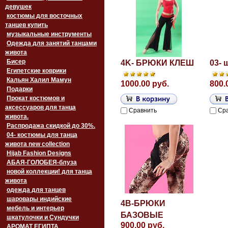
девушек
костюмы для восточных
танцев купить
музыкальные инструменты
Одежда для занятий танцами
живота
Бисер
4K- БРЮКИ КЛЕШ
03-
Египетские коврики
Кальян Халил Мамун
1000.00 руб.
800.
Подарки
Прокат костюмов и
аксессуаров для танца
Сравнить
Ср
живота.
Распродажа скидкой до 30%.
04- костюмы для танца
живота new collection
Hijab Fashion Designs
АБАЯ-ГОЛОБЕЯ-блуза
новой коллекции! для танца
живота
одежда для танцев
шаровары индийские
4B-БРЮКИ
мебель и интерьер
БАЗОВЫЕ
шкатулочки и Сундучки
900.00 руб.
АРОМАТ ЕГИПТА