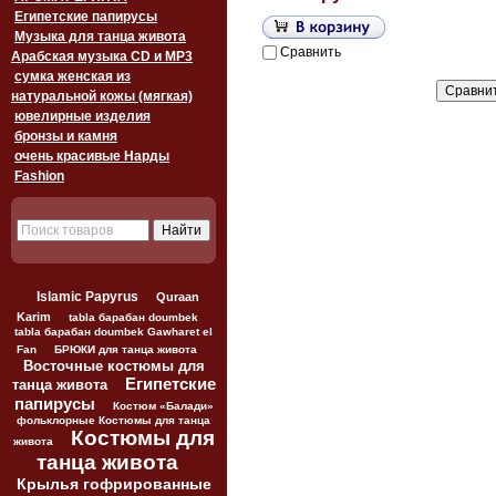
Египетские папирусы
Музыка для танца живота
Сравнить
Арабская музыка CD и MP3
сумка женская из
натуральной кожы (мягкая)
ювелирные изделия
бронзы и камня
очень красивые Нарды
Fashion
Islamic Papyrus
Quraan
Karim
tabla барабан doumbek
tabla барабан doumbek Gawharet el
Fan
БРЮКИ для танца живота
Восточные костюмы для
Египетские
танца живота
папирусы
Костюм «Балади»
фольклорные Костюмы для танца
Костюмы для
живота
танца живота
Крылья гофрированные