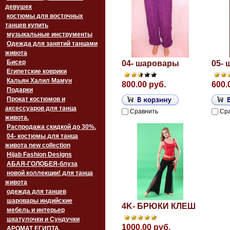
девушек
костюмы для восточных
танцев купить
музыкальные инструменты
Одежда для занятий танцами
живота
Бисер
04- шаровары
05-
Египетские коврики
Кальян Халил Мамун
800.00 руб.
600.
Подарки
Прокат костюмов и
аксессуаров для танца
Сравнить
Ср
живота.
Распродажа скидкой до 30%.
04- костюмы для танца
живота new collection
Hijab Fashion Designs
АБАЯ-ГОЛОБЕЯ-блуза
новой коллекции! для танца
живота
одежда для танцев
шаровары индийские
4K- БРЮКИ КЛЕШ
мебель и интерьер
шкатулочки и Сундучки
1000.00 руб.
АРОМАТ ЕГИПТА