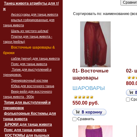
Танец живота атрибуты для т/
ж
Сортировать по: наименованию (воз
Аксессуары для танца живота
крылья гофрированные для
танца живота
Шаль из чистого шёлка!
Платки для танца живота -
тархи (вейлы)
Восточные шаровары &
брюки
сабли (мечи) для танца живота
Пояс для танца живота
Топик для выступлений и
01- Восточные
02-
тренировок.
шаровары
Тренировочный костюм
800.
Юбка для восточного танца
ШАРОВАРЫ
Веер-вейл для восточного
танца живота , 900p
Ср
Топик для выступлений и
550.00 руб.
тренировок
фольклорные Костюмы для
танца живота
Сравнить
БРЮКИ для танца живота
Пояс для танца живота
‏‎КОСТЮМЫ для пышных