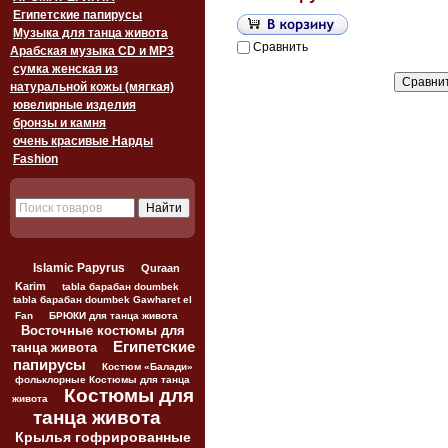
Египетские папирусы
Музыка для танца живота
Сравнить
Арабская музыка CD и MP3
сумка женская из
натуральной кожы (мягкая)
ювелирные изделия
бронзы и камня
очень красивые Нарды
Fashion
Islamic Papyrus
Quraan
Karim
tabla барабан doumbek
tabla барабан doumbek Gawharet el
Fan
БРЮКИ для танца живота
Восточные костюмы для
Египетские
танца живота
папирусы
Костюм «Балади»
фольклорные Костюмы для танца
Костюмы для
живота
танца живота
Крылья гофрированные