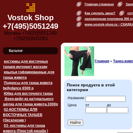
Главная страница
Зар
Как сделать заказ?
сот
Vostok Shop
наложенным платежом 300 р
+7(495)5051249
www.vostok-shop.ru ; СКИДК
Москва +7(925)5051249
+7(925)0041061
Каталог
Главная
»
Танец живо
костюмы для восточных
танцев интернет магазин
крылья гофрированные для
танца живота
Подносы для танца живота
Поиск продукта в этой
bellydance 6500 p
категории
Юбка для восточного танца
Название
Веер-вейл из натурального
шёлка для танца живота.1000p
Цена
от
до
02-КОСТЮМЫ ДЛЯ
ВОСТОЧНЫХ ТАНЦЕВ
(Эксклюзив )
03- костюмы для танца
живота (Простой дизайн )