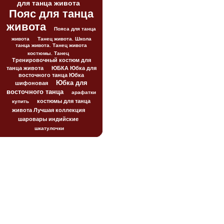
для танца живота
Пояс для танца
живота
Пояса для танца
живота
Танец живота. Школа
танца живота. Танец живота
костюмы. Танец
Тренировочный костюм для
танца живота
ЮБКА Юбка для
восточного танца Юбка
Юбка для
шифоновая
восточного танца
арафатки
костюмы для танца
купить
живота Лучшая коллекция
шаровары индийские
шкатулочки