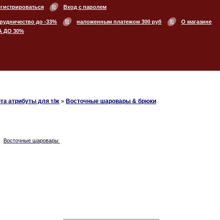
егистрироваться
Вход с паролем
рудничество до -33%
наложенным платежом 300 руб
О магазине
А ДО 30%
та атрибуты для т/ж
»
Восточные шаровары & брюки
Восточные шаровары