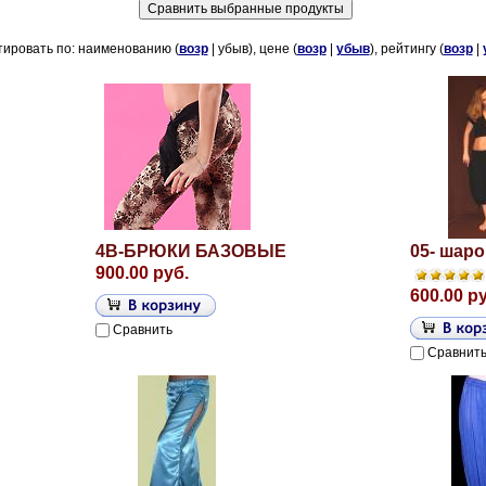
ировать по: наименованию (
возр
| убыв), цене (
возр
|
убыв
), рейтингу (
возр
|
4B-БРЮКИ БАЗОВЫЕ
05- шар
900.00 руб.
600.00 р
Сравнить
Сравнит