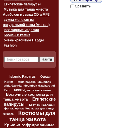
Египетские папирусы
Сравнить
Музыка для танца живота
Арабская музыка CD и MP3
сумка женская из
натуральной кожы (мягкая)
ювелирные изделия
бронзы и камня
очень красивые Нарды
Fashion
Islamic Papyrus
Quraan
Karim
tabla барабан doumbek
tabla барабан doumbek Gawharet el
Fan
БРЮКИ для танца живота
Восточные костюмы для
Египетские
танца живота
папирусы
Костюм «Балади»
фольклорные Костюмы для танца
Костюмы для
живота
танца живота
Крылья гофрированные