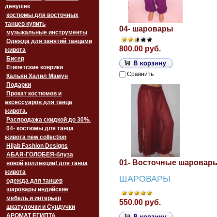
девушек
костюмы для восточных
танцев купить
04- шаровары
музыкальные инструменты
Одежда для занятий танцами
800.00 руб.
живота
Бисер
Египетские коврики
Сравнить
Кальян Халил Мамун
Подарки
Прокат костюмов и
аксессуаров для танца
живота.
Распродажа скидкой до 30%.
04- костюмы для танца
живота new collection
Hijab Fashion Designs
АБАЯ-ГОЛОБЕЯ-блуза
01- Восточные шаровар
новой коллекции! для танца
живота
ШАРОВАРЫ
одежда для танцев
шаровары индийские
мебель и интерьер
550.00 руб.
шкатулочки и Сундучки
АРОМАТ ЕГИПТА