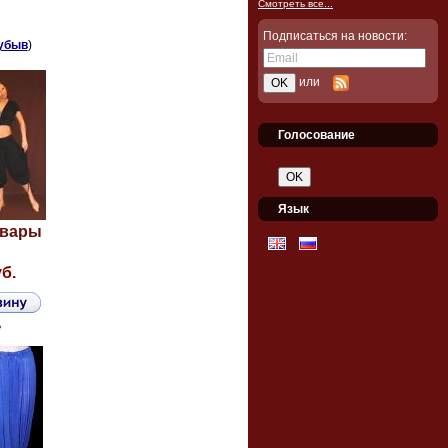
Смотреть все...
Подписаться на новости:
убыв
)
или
Голосование
Язык
овары
уб.
ь