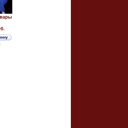
овары
уб.
ь