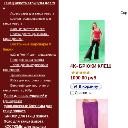
Танец живота атрибуты для т/
ж
Сорт
Аксессуары для танца живота
крылья гофрированные для
танца живота
Шаль из чистого шёлка!
Платки для танца живота -
тархи (вейлы)
Восточные шаровары &
брюки
сабли (мечи) для танца живота
Пояс для танца живота
Топик для выступлений и
4K- БРЮКИ КЛЕШ
тренировок.
Тренировочный костюм
1000.00 руб.
Юбка для восточного танца
Веер-вейл для восточного
танца живота , 900p
Сравнить
Топик для выступлений и
тренировок
фольклорные Костюмы для
танца живота
БРЮКИ для танца живота
Пояс для танца живота
‏‎КОСТЮМЫ для пышных