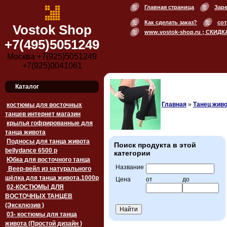
Главная страница
Зар
Как сделать заказ?
сот
Vostok Shop
www.vostok-shop.ru ; СКИДК
+7(495)5051249
Москва +7(925)5051249
+7(925)0041061
Каталог
Главная
»
Танец живо
костюмы для восточных
танцев интернет магазин
крылья гофрированные для
танца живота
Подносы для танца живота
Поиск продукта в этой
bellydance 6500 p
категории
Юбка для восточного танца
Название
Веер-вейл из натурального
шёлка для танца живота.1000p
Цена
от
до
02-КОСТЮМЫ ДЛЯ
ВОСТОЧНЫХ ТАНЦЕВ
(Эксклюзив )
03- костюмы для танца
живота (Простой дизайн )