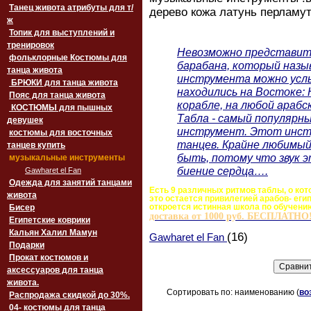
Танец живота атрибуты для т/
дерево кожа латунь перламу
ж
Топик для выступлений и
тренировок
Невозможно представить
фольклорные Костюмы для
барабана, который назы
танца живота
инструмента можно услы
БРЮКИ для танца живота
находились на Востоке: Н
Пояс для танца живота
корабле, на любой арабс
‏‎КОСТЮМЫ для пышных
Табла - самый популярн
девушек
инструмент. Этот инстр
костюмы для восточных
танцев. Крайне любимый
танцев купить
быть, потому что звук 
музыкальные инструменты
биение сердца….
Gawharet el Fan
Одежда для занятий танцами
Есть 9 различных ритмов таблы, о кото
живота
это остается привилегией арабов- ег
Бисер
откроется истинная школа по обучени
доставка от 1000 руб. БЕСПЛАТНО
Египетские коврики
Кальян Халил Мамун
(16)
Gawharet el Fan
Подарки
Прокат костюмов и
аксессуаров для танца
живота.
Сортировать по: наименованию (
во
Распродажа скидкой до 30%.
04- костюмы для танца