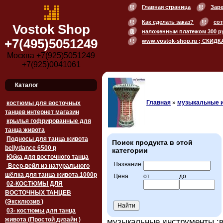
Главная страница
Зар
Как сделать заказ?
сот
Vostok Shop
наложенным платежом 300 р
+7(495)5051249
www.vostok-shop.ru ; СКИДК
Москва +7(925)5051249
+7(925)0041061
Каталог
Главная
»
музыкальные 
костюмы для восточных
танцев интернет магазин
крылья гофрированные для
танца живота
Подносы для танца живота
Поиск продукта в этой
bellydance 6500 p
категории
Юбка для восточного танца
Название
Веер-вейл из натурального
шёлка для танца живота.1000p
Цена
от
до
02-КОСТЮМЫ ДЛЯ
ВОСТОЧНЫХ ТАНЦЕВ
(Эксклюзив )
03- костюмы для танца
живота (Простой дизайн )
музыкальные инструменты :в