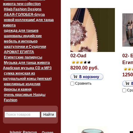
живота new collection
Hijab Fashion Designs
АБАЯ-ГОЛОБЕЯ-блуза
новой коллекции! для танца
живота
одежда для танцев
шаровары индийские
мебель и интерьер
шкатулочки и Сундучки
АРОМАТ ЕГИПТА
02-Oad
02- 
Египетские папирусы
Еги
Музыка для танца живота
8200.00 руб.
Арабская музыка CD и MP3
сумка женская из
1250
натуральной кожы (мягкая)
Сравнить
ювелирные изделия
бронзы и камня
Ср
очень красивые Нарды
Fashion
Islamic Papyrus
Quraan