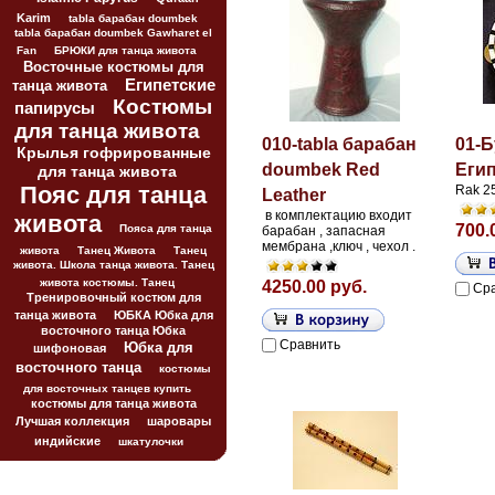
Karim
tabla барабан doumbek
tabla барабан doumbek Gawharet el
Fan
БРЮКИ для танца живота
Восточные костюмы для
Египетские
танца живота
Костюмы
папирусы
для танца живота
010-tabla барабан
01-
Крылья гофрированные
doumbek Red
Еги
для танца живота
Пояс для танца
Rak 2
Leather
в комплектацию входит
живота
700.
Пояса для танца
барабан , запасная
мембрана ,ключ , чехол .
живота
Танец Живота
Танец
живота. Школа танца живота. Танец
живота костюмы. Танец
4250.00 руб.
Ср
Тренировочный костюм для
танца живота
ЮБКА Юбка для
восточного танца Юбка
Сравнить
Юбка для
шифоновая
восточного танца
костюмы
для восточных танцев купить
костюмы для танца живота
Лучшая коллекция
шаровары
индийские
шкатулочки