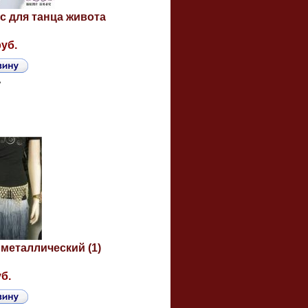
с для танца живота
руб.
ь
 металлический (1)
уб.