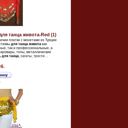
для танца живота-Red (1)
личии платки с монетами из Турции
остюмы
для
танца
живота
как
ые, так и профессиональные, а
аровары, топы, металлические
вь
для
танца
, сагаты, трости
…
уб.
ь