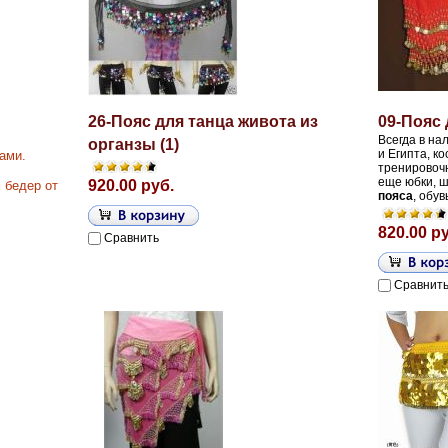
26-Пояс для танца живота из
09-Пояс 
Всегда в на
органзы (1)
и Египта, к
ами.
тренировочн
еще юбки,
ш
920.00 руб.
 бедер от
пояса
, обу
820.00 р
Сравнить
Сравнит