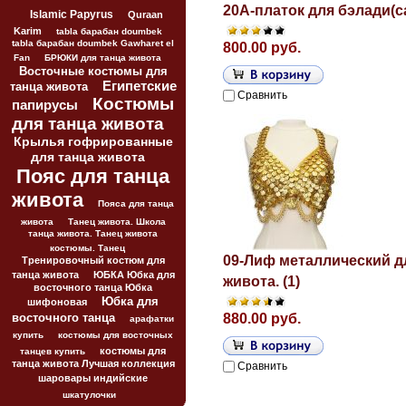
20A-платок для бэлади(са
Islamic Papyrus
Quraan
Karim
tabla барабан doumbek
tabla барабан doumbek Gawharet el
800.00 руб.
Fan
БРЮКИ для танца живота
Восточные костюмы для
Египетские
танца живота
Сравнить
Костюмы
папирусы
для танца живота
Крылья гофрированные
для танца живота
Пояс для танца
живота
Пояса для танца
живота
Танец живота. Школа
танца живота. Танец живота
костюмы. Танец
09-Лиф металлический д
Тренировочный костюм для
танца живота
ЮБКА Юбка для
живота. (1)
восточного танца Юбка
Юбка для
шифоновая
880.00 руб.
восточного танца
арафатки
купить
костюмы для восточных
костюмы для
танцев купить
танца живота Лучшая коллекция
Сравнить
шаровары индийские
шкатулочки