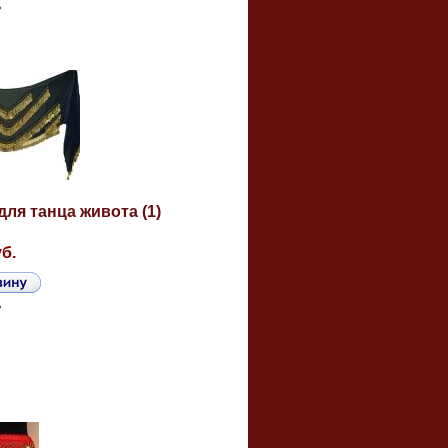
ь
для танца живота (1)
уб.
ь