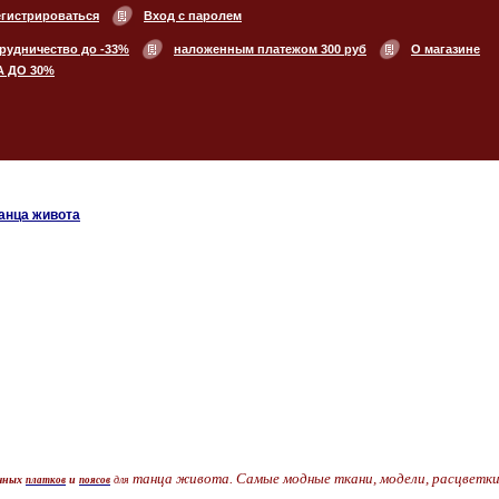
егистрироваться
Вход с паролем
рудничество до -33%
наложенным платежом 300 руб
О магазине
А ДО 30%
анца живота
танца живота. Самые модные ткани, модели, расцветки
очных
и
для
платков
поясов