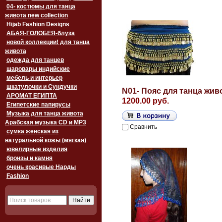
04- костюмы для танца
живота new collection
Hijab Fashion Designs
АБАЯ-ГОЛОБЕЯ-блуза
новой коллекции! для танца
живота
одежда для танцев
шаровары индийские
мебель и интерьер
шкатулочки и Сундучки
N01- Пояс для танца жив
АРОМАТ ЕГИПТА
1200.00 руб.
Египетские папирусы
Музыка для танца живота
Арабская музыка CD и MP3
Сравнить
сумка женская из
натуральной кожы (мягкая)
ювелирные изделия
бронзы и камня
очень красивые Нарды
Fashion