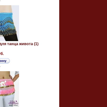
ь
для танца живота (1)
уб.
ь