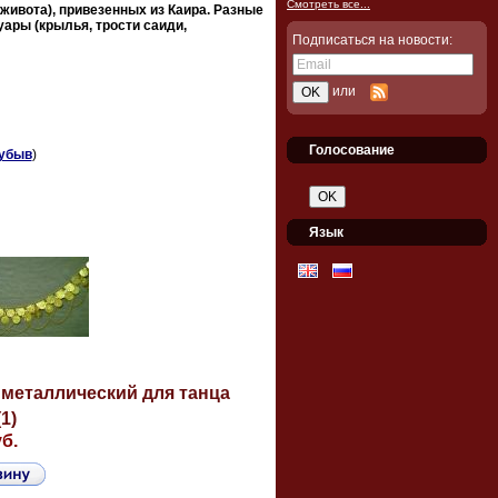
Смотреть все...
живота), привезенных из Каира. Разные
уары (крылья, трости саиди,
Подписаться на новости:
или
Голосование
убыв
)
Язык
 металлический для танца
1)
уб.