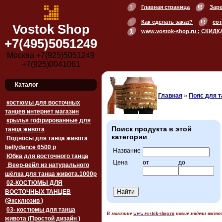
Главная страница
Зар
Как сделать заказ?
сот
Vostok Shop
www.vostok-shop.ru ; СКИДК
+7(495)5051249
Москва +7(925)5051249
+7(925)0041061
Каталог
Главная
»
Пояс для т
костюмы для восточных
танцев интернет магазин
крылья гофрированные для
Поиск продукта в этой
танца живота
категории
Подносы для танца живота
bellydance 6500 p
Название
Юбка для восточного танца
Цена
от
до
Веер-вейл из натурального
шёлка для танца живота.1000p
02-КОСТЮМЫ ДЛЯ
ВОСТОЧНЫХ ТАНЦЕВ
(Эксклюзив )
03- костюмы для танца
В магазине
новые модели вост
www.vostok-shop.ru
живота (Простой дизайн )