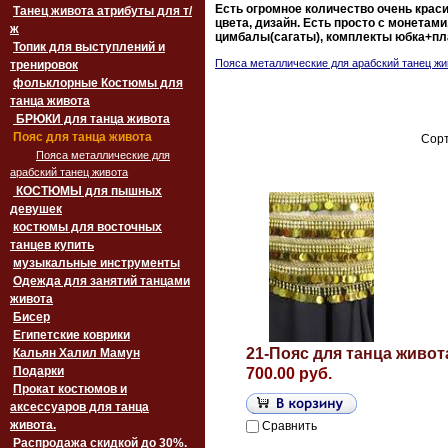
Есть огромное количество очень краси
Танец живота атрибуты для т/
цвета, дизайн. Есть просто с монетами
ж
цимбалы(сагаты), комплекты юбка+пла
Топик для выступлений и
Пояса металлические для арабский танец ж
тренировок
фольклорные Костюмы для
танца живота
БРЮКИ для танца живота
Пояс для танца живота
Сорт
Пояса металлические для
арабский танец живота
‏‎КОСТЮМЫ для пышных
девушек
костюмы для восточных
танцев купить
музыкальные инструменты
Одежда для занятий танцами
живота
Бисер
Египетские коврики
21-Пояс для танца живота
Кальян Халил Мамун
Подарки
700.00 руб.
Прокат костюмов и
аксессуаров для танца
живота.
Сравнить
Распродажа скидкой до 30%.