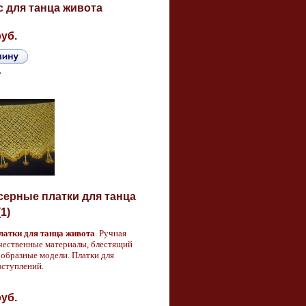
с для танца живота
руб.
ь
серные платки для танца
1)
латки для танца живота
. Ручная
чественные материалы, блестящий
ообразные модели. Платки для
ыступлений.
руб.