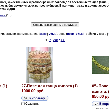
вых, качественных и разнообразных поясов для восточных танцев (танец 
, есть бисер+монеты, есть просто бисер. В наличие так же и другие аксесс
ток и др))
(13)
ивота
ировать по: наименованию (
возр
|
убыв
), цене (
возр
|
убыв
), рейтингу (возр |
1
2
след >>
 (1)
27-Пояс для танца живота (1)
05- Пояс
1000.00 руб.
живота. (
850.00 р
Сравнить