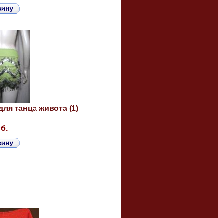
ь
для танца живота (1)
уб.
ь