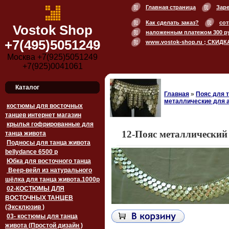
Главная страница
Зар
Как сделать заказ?
сот
Vostok Shop
наложенным платежом 300 р
+7(495)5051249
www.vostok-shop.ru ; СКИДК
Москва +7(925)5051249
+7(925)0041061
Каталог
Главная
»
Пояс для 
металлические для а
костюмы для восточных
танцев интернет магазин
крылья гофрированные для
12-Пояс металлический 
танца живота
Подносы для танца живота
bellydance 6500 p
Юбка для восточного танца
Веер-вейл из натурального
шёлка для танца живота.1000p
02-КОСТЮМЫ ДЛЯ
ВОСТОЧНЫХ ТАНЦЕВ
(Эксклюзив )
03- костюмы для танца
живота (Простой дизайн )