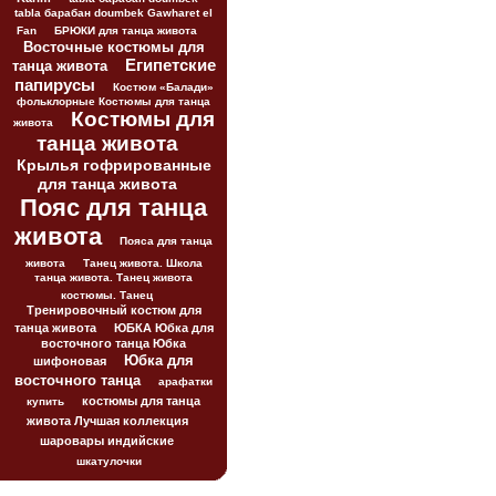
tabla барабан doumbek Gawharet el
Fan
БРЮКИ для танца живота
Восточные костюмы для
Египетские
танца живота
папирусы
Костюм «Балади»
фольклорные Костюмы для танца
Костюмы для
живота
танца живота
Крылья гофрированные
для танца живота
Пояс для танца
живота
Пояса для танца
живота
Танец живота. Школа
танца живота. Танец живота
костюмы. Танец
Тренировочный костюм для
танца живота
ЮБКА Юбка для
восточного танца Юбка
Юбка для
шифоновая
восточного танца
арафатки
костюмы для танца
купить
живота Лучшая коллекция
шаровары индийские
шкатулочки