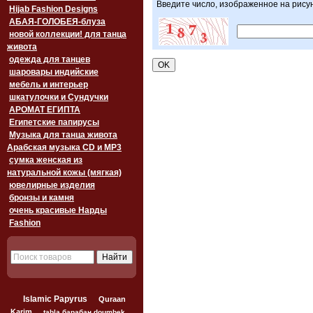
Введите число, изображенное на рису
Hijab Fashion Designs
АБАЯ-ГОЛОБЕЯ-блуза
новой коллекции! для танца
живота
одежда для танцев
шаровары индийские
мебель и интерьер
шкатулочки и Сундучки
АРОМАТ ЕГИПТА
Египетские папирусы
Музыка для танца живота
Арабская музыка CD и MP3
сумка женская из
натуральной кожы (мягкая)
ювелирные изделия
бронзы и камня
очень красивые Нарды
Fashion
Islamic Papyrus
Quraan
Karim
tabla барабан doumbek