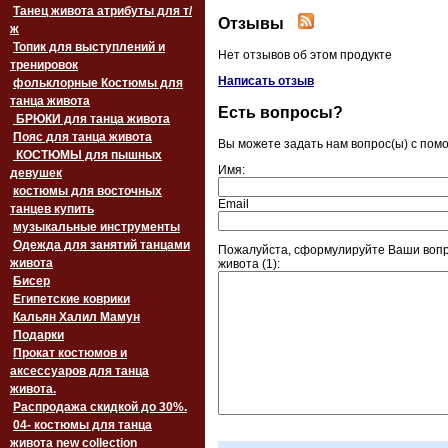
Танец живота атрибуты для т/
Отзывы
ж
Топик для выступлений и
Нет отзывов об этом продукте
тренировок
Написать отзыв
фольклорные Костюмы для
танца живота
Есть вопросы?
БРЮКИ для танца живота
Пояс для танца живота
Вы можете задать нам вопрос(ы) с по
‏‎КОСТЮМЫ для пышных
Имя:
девушек
костюмы для восточных
Email
танцев купить
музыкальные инструменты
Одежда для занятий танцами
Пожалуйста, сформулируйте Ваши вопр
живота
живота (1):
Бисер
Египетские коврики
Кальян Халил Мамун
Подарки
Прокат костюмов и
аксессуаров для танца
живота.
Распродажа скидкой до 30%.
04- костюмы для танца
живота new collection