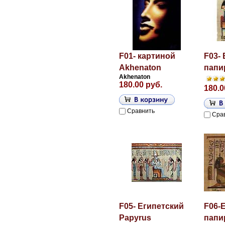
F01- картиной
F03-
Akhenaton
папи
Akhenaton
180.00 руб.
180.0
Сравнить
Сра
F05- Египетский
F06-
Papyrus
папи