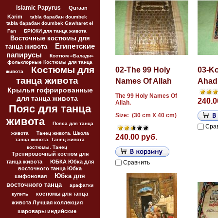
Islamic Papyrus
Quraan
Karim
tabla барабан doumbek
tabla барабан doumbek Gawharet el
Fan
БРЮКИ для танца живота
Восточные костюмы для
Египетские
танца живота
папирусы
Костюм «Балади»
фольклорные Костюмы для танца
Костюмы для
02-The 99 Holy
03-Ko
живота
танца живота
Names Of Allah
Ahad
Крылья гофрированные
The 99 Holy Names Of
для танца живота
240.0
Allah.
Пояс для танца
Size:
(30 cm X 40 cm)
живота
Пояса для танца
Сра
живота
Танец живота. Школа
240.00 руб.
танца живота. Танец живота
костюмы. Танец
Тренировочный костюм для
танца живота
ЮБКА Юбка для
Сравнить
восточного танца Юбка
Юбка для
шифоновая
восточного танца
арафатки
костюмы для танца
купить
живота Лучшая коллекция
шаровары индийские