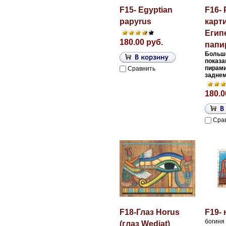
F15- Egyptian
F16-
papyrus
карт
Егип
180.00 руб.
папи
Большо
показа
пирами
Сравнить
заднем
180.0
Сра
F18-Глаз Horus
F19- 
богиня
(глаз Wedjat)