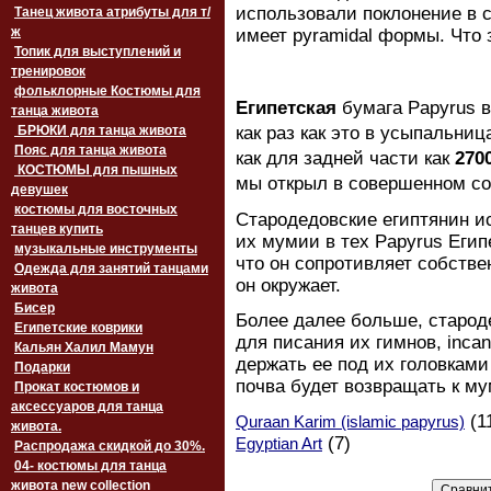
использовали поклонение в 
Танец живота атрибуты для т/
ж
имеет pyramidal формы. Что 
Топик для выступлений и
тренировок
фольклорные Костюмы для
Египетская
бумага Papyrus 
танца живота
БРЮКИ для танца живота
как раз как это в усыпальни
Пояс для танца живота
как для задней части как
270
‏‎КОСТЮМЫ для пышных
мы открыл в совершенном со
девушек
костюмы для восточных
Стародедовские египтянин и
танцев купить
их мумии в тех Papyrus Егип
музыкальные инструменты
что он сопротивляет собствен
Одежда для занятий танцами
он окружает.
живота
Бисер
Более далее больше, старод
Египетские коврики
для писания их гимнов, incan
Кальян Халил Мамун
держать ее под их головками
Подарки
почва будет возвращать к му
Прокат костюмов и
аксессуаров для танца
(1
Quraan Karim (islamic papyrus)
живота.
(7)
Egyptian Art
Распродажа скидкой до 30%.
04- костюмы для танца
живота new collection