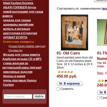
Hijab Fashion Designs
АБАЯ-ГОЛОБЕЯ-блуза
Сортировать по: наименованию (
во
новой коллекции! для танца
живота
одежда для танцев
шаровары индийские
мебель и интерьер
шкатулочки и Сундучки
АРОМАТ ЕГИПТА
Египетские папирусы
Quraan Karim (islamic papyrus)
Egyptian Art
01- Old Cairo
01-Th
Музыка для танца живота
Hand painted seen from old
Names
Арабская музыка CD и MP3
Cairo on old Papyrus plant.
The 99
сумка женская из
Size: 16 X 12 inches & 20 X
Allah.
натуральной кожы (мягкая)
30cm
ювелирные изделия
Size:
(
450.00 руб.
бронзы и камня
очень красивые Нарды
Fashion
240.0
Сравнить
Сра