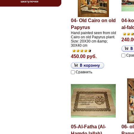
шкатулочки
04- Old Cairo on old
04-ko
Papyrus
al-fal
Hand painted seen from old
Cairo on old Papyrus plant.
240.0
Size: 20X30 cm &amp;
30X40 cm
Сра
450.00 руб.
Сравнить
05-Al-Fatha (Al-
06- o
Hamdo lallah)
Papy