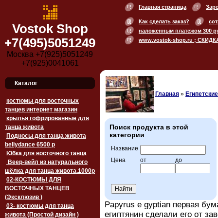
Главная страница
Зар
Как сделать заказ?
сот
Vostok Shop
наложенным платежом 300 р
+7(495)5051249
www.vostok-shop.ru ; СКИДК
Москва +7(925)5051249
+7(925)0041061
Каталог
Главная
»
Египетски
костюмы для восточных
танцев интернет магазин
крылья гофрированные для
Поиск продукта в этой
танца живота
категории
Подносы для танца живота
bellydance 6500 p
Название
Юбка для восточного танца
Цена
от
до
Веер-вейл из натурального
шёлка для танца живота.1000p
02-КОСТЮМЫ ДЛЯ
ВОСТОЧНЫХ ТАНЦЕВ
(Эксклюзив )
Papyrus
e
gyptian первая бум
03- костюмы для танца
египтянин сделали его от за
живота (Простой дизайн )