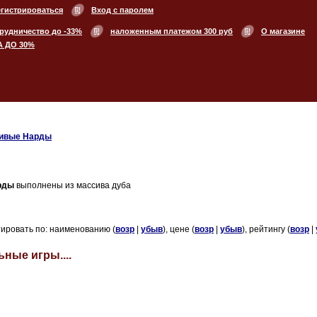
егистрироваться
Вход с паролем
рудничество до -33%
наложенным платежом 300 руб
О магазине
А ДО 30%
сивые Нарды
рды
выполнены из массива дуба
ировать по: наименованию (
возр
|
убыв
), цене (
возр
|
убыв
), рейтингу (
возр
|
ные игры....