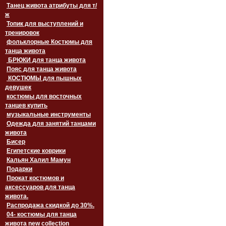
Танец живота атрибуты для т/
ж
Топик для выступлений и
тренировок
фольклорные Костюмы для
танца живота
БРЮКИ для танца живота
Пояс для танца живота
‏‎КОСТЮМЫ для пышных
девушек
костюмы для восточных
танцев купить
музыкальные инструменты
Одежда для занятий танцами
живота
Бисер
Египетские коврики
Кальян Халил Мамун
Подарки
Прокат костюмов и
аксессуаров для танца
живота.
Распродажа скидкой до 30%.
04- костюмы для танца
живота new collection