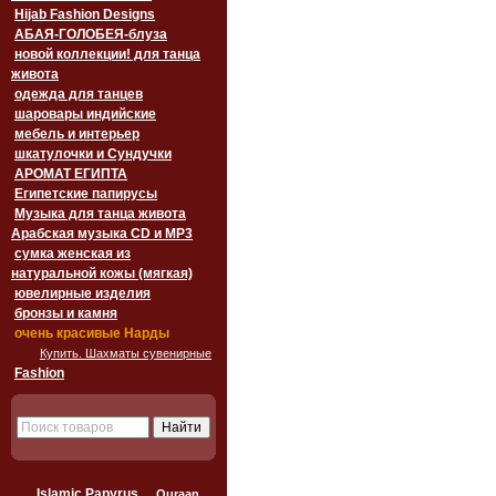
Hijab Fashion Designs
АБАЯ-ГОЛОБЕЯ-блуза
новой коллекции! для танца
живота
одежда для танцев
шаровары индийские
мебель и интерьер
шкатулочки и Сундучки
АРОМАТ ЕГИПТА
Египетские папирусы
Музыка для танца живота
Арабская музыка CD и MP3
сумка женская из
натуральной кожы (мягкая)
ювелирные изделия
бронзы и камня
очень красивые Нарды
Купить. Шахматы сувенирные
Fashion
Islamic Papyrus
Quraan