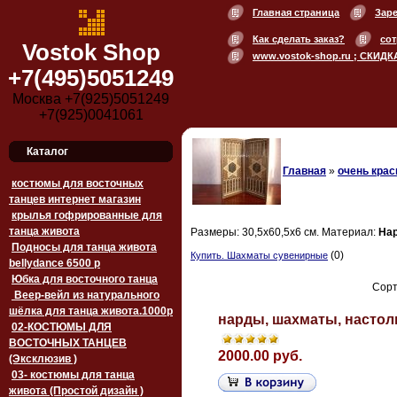
Главная страница
Зар
Как сделать заказ?
сот
Vostok Shop
www.vostok-shop.ru ; СКИДК
+7(495)5051249
Москва +7(925)5051249
+7(925)0041061
Каталог
Главная
»
очень кра
костюмы для восточных
танцев интернет магазин
крылья гофрированные для
танца живота
Размеры: 30,5x60,5x6 см. Материал:
На
Подносы для танца живота
(0)
Купить. Шахматы сувенирные
bellydance 6500 p
Юбка для восточного танца
Сорт
Веер-вейл из натурального
шёлка для танца живота.1000p
нарды, шахматы, настоль
02-КОСТЮМЫ ДЛЯ
ВОСТОЧНЫХ ТАНЦЕВ
2000.00 руб.
(Эксклюзив )
03- костюмы для танца
живота (Простой дизайн )