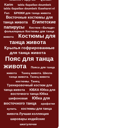
Karim
tabla барабан doumbek
tabla барабан doumbek Gawharet el
Fan
БРЮКИ для танца живота
Восточные костюмы для
Египетские
танца живота
папирусы
Костюм «Балади»
фольклорные Костюмы для танца
Костюмы для
живота
танца живота
Крылья гофрированные
для танца живота
Пояс для танца
живота
Пояса для танца
живота
Танец живота. Школа
танца живота. Танец живота
костюмы. Танец
Тренировочный костюм для
танца живота
ЮБКА Юбка для
восточного танца Юбка
Юбка для
шифоновая
восточного танца
арафатки
костюмы для танца
купить
живота Лучшая коллекция
шаровары индийские
шкатулочки