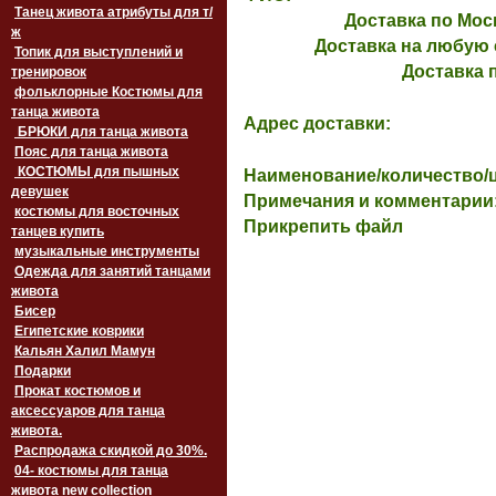
Танец живота атрибуты для т/
Доставка по Моск
ж
Доставка на любую 
Топик для выступлений и
Доставка 
тренировок
фольклорные Костюмы для
танца живота
Адрес доставки:
БРЮКИ для танца живота
Пояс для танца живота
‏‎КОСТЮМЫ для пышных
Наименование/количество/цв
девушек
Примечания и комментарии
костюмы для восточных
Прикрепить файл
танцев купить
музыкальные инструменты
Одежда для занятий танцами
живота
Бисер
Египетские коврики
Кальян Халил Мамун
Подарки
Прокат костюмов и
аксессуаров для танца
живота.
Распродажа скидкой до 30%.
04- костюмы для танца
живота new collection