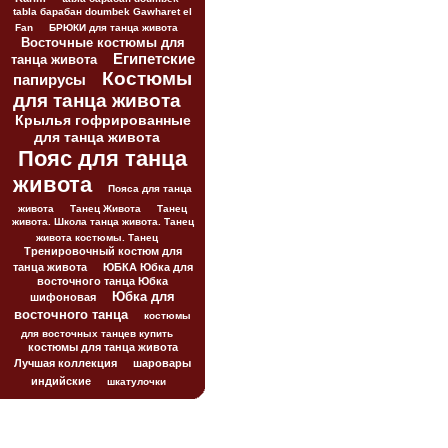
tabla барабан doumbek Gawharet el
Fan
БРЮКИ для танца живота
Восточные костюмы для
Египетские
танца живота
Костюмы
папирусы
для танца живота
Крылья гофрированные
для танца живота
Пояс для танца
живота
Пояса для танца
живота
Танец Живота
Танец
живота. Школа танца живота. Танец
живота костюмы. Танец
Тренировочный костюм для
танца живота
ЮБКА Юбка для
восточного танца Юбка
Юбка для
шифоновая
восточного танца
костюмы
для восточных танцев купить
костюмы для танца живота
Лучшая коллекция
шаровары
индийские
шкатулочки