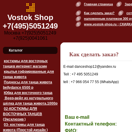
Главная страница
Зар
Как сделать заказ?
сот
Vostok Shop
наложенным платежом 300 р
+7(495)5051249
www.vostok-shop.ru ; СКИДК
Москва +7(925)5051249
+7(925)0041061
Каталог
Как сделать заказ?
костюмы для восточных
танцев интернет магазин
E-mail danceshop12@yandex.ru
крылья гофрированные для
Tell : +7 495 5051249
танца живота
tell : +7 966 054 77 55 (WhatsApp)
Подносы для танца живота
bellydance 6500 p
Юбка для восточного танца
Веер-вейл из натурального
шёлка для танца живота.1000p
02-КОСТЮМЫ ДЛЯ
ВОСТОЧНЫХ ТАНЦЕВ
Ваш e-mail
(Эксклюзив )
Контактный телефон:
03- костюмы для танца
живота (Простой дизайн )
ФИО: