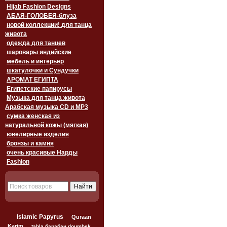
Hijab Fashion Designs
АБАЯ-ГОЛОБЕЯ-блуза
новой коллекции! для танца
живота
одежда для танцев
шаровары индийские
мебель и интерьер
шкатулочки и Сундучки
АРОМАТ ЕГИПТА
Египетские папирусы
Музыка для танца живота
Арабская музыка CD и MP3
сумка женская из
натуральной кожы (мягкая)
ювелирные изделия
бронзы и камня
очень красивые Нарды
Fashion
Islamic Papyrus
Quraan
Karim
tabla барабан doumbek