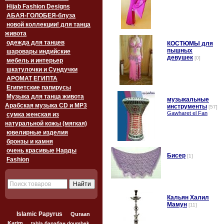
Hijab Fashion Designs
АБАЯ-ГОЛОБЕЯ-блуза
новой коллекции! для танца
живота
одежда для танцев
пышных
шаровары индийские
девушек
[0]
мебель и интерьер
шкатулочки и Сундучки
АРОМАТ ЕГИПТА
Египетские папирусы
Музыка для танца живота
музыкальные
Арабская музыка CD и MP3
инструменты
[57]
Gawharet el Fan
сумка женская из
натуральной кожы (мягкая)
ювелирные изделия
бронзы и камня
очень красивые Нарды
Бисер
[1]
Fashion
Кальян Халил
Мамун
[11]
Islamic Papyrus
Quraan
Karim
tabla барабан doumbek