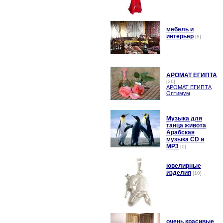
мебель и
интерьер
[8]
АРОМАТ ЕГИПТА
[26]
АРОМАТ ЕГИПТА
Оптимум
Музыка для
танца живота
Арабская
музыка CD и
MP3
[0]
ювелирные
изделия
[10]
очень красивые