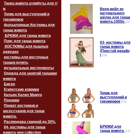
Танец живота атрибуты для т/
ж
Веер-вейл из
натурального
Топик для выступлений и
шёлка для танца
тренировок
живота.1000p
[11]
фольклорные Костюмы для
танца живота
БРЮКИ для танца живота
Пояс для танца живота
03- костюмы для
‏‎КОСТЮМЫ для пышных
танца живота
(Простой дизайн
девушек
)
[39]
костюмы для восточных
танцев купить
музыкальные инструменты
Одежда для занятий танцами
живота
Бисер
Египетские коврики
Топик для
Кальян Халил Мамун
выступлений и
Подарки
тренировок
[20]
Прокат костюмов и
аксессуаров для танца
живота.
Распродажа скидкой до 30%.
БРЮКИ для
04- костюмы для танца
танца живота
[12]
живота new collection