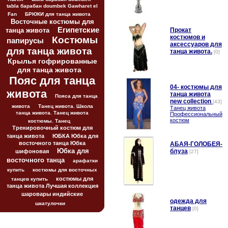
tabla барабан doumbek Gawharet el
Fan
БРЮКИ для танца живота
Восточные костюмы для
Египетские
танца живота
Прокат
костюмов и
Костюмы
папирусы
аксессуаров для
для танца живота
танца живота.
[0]
Крылья гофрированные
для танца живота
Пояс для танца
04- костюмы для
живота
танца живота
Пояса для танца
new collection
[43]
живота
Танец живота. Школа
Танец живота
танца живота. Танец живота
Профессиональный
костюм
костюмы. Танец
Тренировочный костюм для
танца живота
ЮБКА Юбка для
восточного танца Юбка
АБАЯ-ГОЛОБЕЯ-
Юбка для
блуза
шифоновая
[27]
восточного танца
арафатки
купить
костюмы для восточных
костюмы для
танцев купить
танца живота Лучшая коллекция
шаровары индийские
одежда для
шкатулочки
танцев
[0]