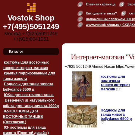
Главная страница
Зар
Как сделать заказ?
сот
Vostok Shop
наложенным платежом 300 р
+7(495)5051249
www.vostok-shop.ru ; СКИДК
Москва +7(925)5051249
+7(925)0041061
Каталог
Интернет-магазин "Vo
костюмы для восточных
+7925 5051249 Ahmed Hasan https://www
танцев интернет магазин
крылья гофрированные для
костюмы для
танца живота
восточных
Подносы для танца живота
танцев интернет
магазин
bellydance 6500 p
[18]
Юбка для восточного танца
Веер-вейл из натурального
шёлка для танца живота.1000p
Подносы для
02-КОСТЮМЫ ДЛЯ
танца живота
ВОСТОЧНЫХ ТАНЦЕВ
bellydance 6500 p
(Эксклюзив )
[6]
03- костюмы для танца
живота (Простой дизайн )