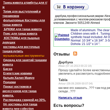
Танец живота атрибуты для т/
ж
Топик для выступлений и
тренировок
дарбука,профессиональная,марки Alex
,аллюминиевая.с чехлом-рюкзаком про
фольклорные Костюмы для
ключом .Звоните 5051249 Ahmed
танца живота
БРЮКИ для танца живота
Made of aluminum. The clear sy
Пояс для танца живота
Children ones with 4 . Tuning
synthetic head included. All Of
‏‎КОСТЮМЫ для пышных
Normal: 10 3/4" x 16 3/4". 3-S
девушек
Dohola :21 1/2" x 14 ".
костюмы для восточных
танцев купить
Отзывы
музыкальные инструменты
Одежда для занятий танцами
Дарбука
живота
Иван (07.10.2013 00:22:18)
Бисер
Прошу сделайте более качественны
Египетские коврики
увеличить и рассмотреть подробнее
Кальян Халил Мамун
Tabla
Подарки
Artour (09.09.2009 00:07:04)
Прокат костюмов и
как мне его заказать...??? там под 
аксессуаров для танца
складе...???
живота.
Написать отзыв
Распродажа скидкой до 30%.
04- костюмы для танца
Есть вопросы?
живота new collection