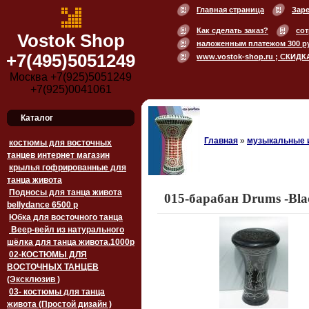
Главная страница
Зар
Как сделать заказ?
сот
Vostok Shop
наложенным платежом 300 р
+7(495)5051249
www.vostok-shop.ru ; СКИДК
Москва +7(925)5051249
+7(925)0041061
Каталог
Главная
»
музыкальные 
костюмы для восточных
танцев интернет магазин
крылья гофрированные для
танца живота
Подносы для танца живота
015-барабан Drums -Bla
bellydance 6500 p
Юбка для восточного танца
Веер-вейл из натурального
шёлка для танца живота.1000p
02-КОСТЮМЫ ДЛЯ
ВОСТОЧНЫХ ТАНЦЕВ
(Эксклюзив )
03- костюмы для танца
живота (Простой дизайн )