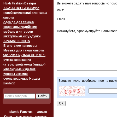
Hijab Fashion Designs
Вы можете задать нам вопрос(ы) с по
АБАЯ-ГОЛОБЕЯ-блуза
Имя:
новой коллекции! для танца
живота
Email
одежда для танцев
шаровары индийские
Пожалуйста, сформулируйте Ваши вопр
мебель и интерьер
шкатулочки и Сундучки
АРОМАТ ЕГИПТА
Египетские папирусы
Музыка для танца живота
Арабская музыка CD и MP3
сумка женская из
натуральной кожы (мягкая)
ювелирные изделия
бронзы и камня
очень красивые Нарды
Введите число, изображенное на рису
Fashion
Islamic Papyrus
Quraan
Karim
tabla барабан doumbek