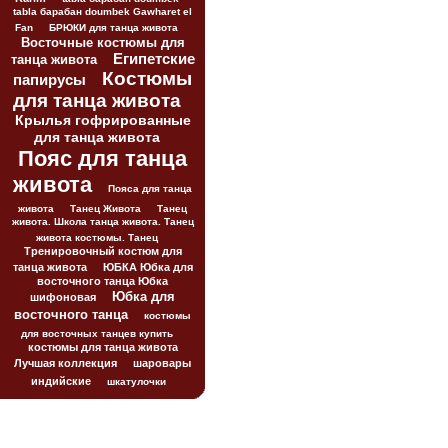
tabla барабан doumbek Gawharet el
Fan
БРЮКИ для танца живота
Восточные костюмы для
Египетские
танца живота
Костюмы
папирусы
для танца живота
Крылья гофрированные
для танца живота
Пояс для танца
живота
Пояса для танца
живота
Танец Живота
Танец
живота. Школа танца живота. Танец
живота костюмы. Танец
Тренировочный костюм для
танца живота
ЮБКА Юбка для
восточного танца Юбка
Юбка для
шифоновая
восточного танца
костюмы
для восточных танцев купить
костюмы для танца живота
Лучшая коллекция
шаровары
индийские
шкатулочки