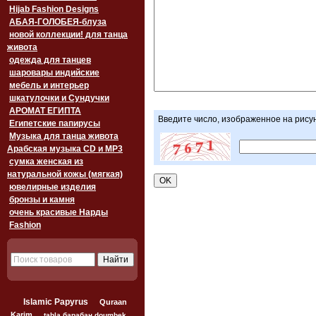
Hijab Fashion Designs
АБАЯ-ГОЛОБЕЯ-блуза
новой коллекции! для танца
живота
одежда для танцев
шаровары индийские
мебель и интерьер
шкатулочки и Сундучки
АРОМАТ ЕГИПТА
Введите число, изображенное на рису
Египетские папирусы
Музыка для танца живота
Арабская музыка CD и MP3
сумка женская из
натуральной кожы (мягкая)
ювелирные изделия
бронзы и камня
очень красивые Нарды
Fashion
Islamic Papyrus
Quraan
Karim
tabla барабан doumbek