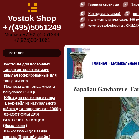
Главная страница
Зар
Как сделать заказ?
сот
Vostok Shop
наложенным платежом 300 р
+7(495)5051249
www.vostok-shop.ru ; СКИДК
Москва +7(925)5051249
+7(925)0041061
Каталог
Главная
»
музыкальные 
костюмы для восточных
танцев интернет магазин
крылья гофрированные для
танца живота
Подносы для танца живота
барабан Gawharet el Fan
bellydance 6500 p
Юбка для восточного танца
Веер-вейл из натурального
шёлка для танца живота.1000p
02-КОСТЮМЫ ДЛЯ
ВОСТОЧНЫХ ТАНЦЕВ
(Эксклюзив )
03- костюмы для танца
живота (Простой дизайн )