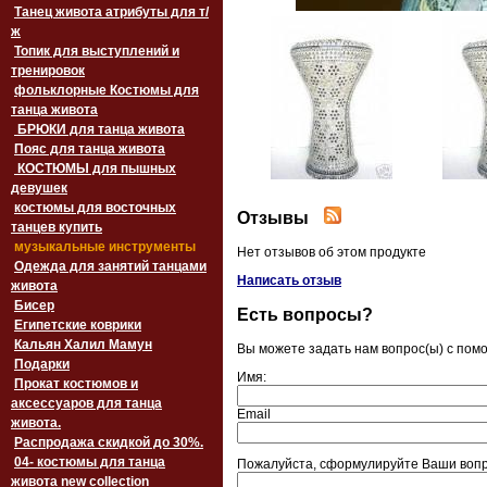
Танец живота атрибуты для т/
ж
Топик для выступлений и
тренировок
фольклорные Костюмы для
танца живота
БРЮКИ для танца живота
Пояс для танца живота
‏‎КОСТЮМЫ для пышных
девушек
костюмы для восточных
Отзывы
танцев купить
музыкальные инструменты
Нет отзывов об этом продукте
Одежда для занятий танцами
Написать отзыв
живота
Бисер
Есть вопросы?
Египетские коврики
Кальян Халил Мамун
Вы можете задать нам вопрос(ы) с по
Подарки
Имя:
Прокат костюмов и
аксессуаров для танца
Email
живота.
Распродажа скидкой до 30%.
04- костюмы для танца
Пожалуйста, сформулируйте Ваши вопро
живота new collection