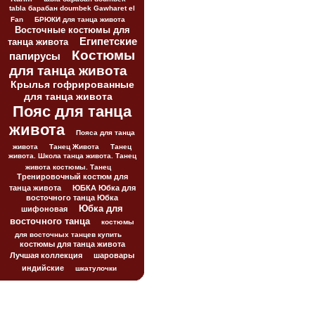
tabla барабан doumbek Gawharet el
Fan
БРЮКИ для танца живота
Восточные костюмы для
Египетские
танца живота
Костюмы
папирусы
для танца живота
Крылья гофрированные
для танца живота
Пояс для танца
живота
Пояса для танца
живота
Танец Живота
Танец
живота. Школа танца живота. Танец
живота костюмы. Танец
Тренировочный костюм для
танца живота
ЮБКА Юбка для
восточного танца Юбка
Юбка для
шифоновая
восточного танца
костюмы
для восточных танцев купить
костюмы для танца живота
Лучшая коллекция
шаровары
индийские
шкатулочки