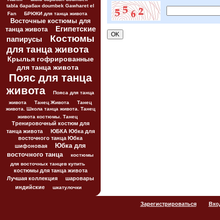
tabla барабан doumbek Gawharet el
Fan
БРЮКИ для танца живота
Восточные костюмы для
Египетские
танца живота
Костюмы
папирусы
для танца живота
Крылья гофрированные
для танца живота
Пояс для танца
живота
Пояса для танца
живота
Танец Живота
Танец
живота. Школа танца живота. Танец
живота костюмы. Танец
Тренировочный костюм для
танца живота
ЮБКА Юбка для
восточного танца Юбка
Юбка для
шифоновая
восточного танца
костюмы
для восточных танцев купить
костюмы для танца живота
Лучшая коллекция
шаровары
индийские
шкатулочки
Зарегистрироваться
Вхо