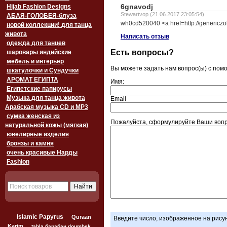
6gnavodj
Hijab Fashion Designs
Stewartvop (21.06.2017 23:05:54)
АБАЯ-ГОЛОБЕЯ-блуза
wh0cd520040 <a href=http://genericzol
новой коллекции! для танца
живота
Написать отзыв
одежда для танцев
Есть вопросы?
шаровары индийские
мебель и интерьер
Вы можете задать нам вопрос(ы) с по
шкатулочки и Сундучки
АРОМАТ ЕГИПТА
Имя:
Египетские папирусы
Музыка для танца живота
Email
Арабская музыка CD и MP3
сумка женская из
Пожалуйста, сформулируйте Ваши вопр
натуральной кожы (мягкая)
ювелирные изделия
бронзы и камня
очень красивые Нарды
Fashion
Islamic Papyrus
Quraan
Введите число, изображенное на рису
Karim
tabla барабан doumbek