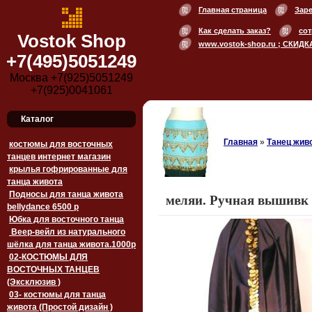
Главная страница
Зар
Как сделать заказ?
сот
Vostok Shop
www.vostok-shop.ru ; СКИДК
+7(495)5051249
Москва +7(925)5051249
+7(925)0041061
Каталог
Главная
»
Танец живо
костюмы для восточных
танцев интернет магазин
крылья гофрированные для
танца живота
Подносы для танца живота
меляи. Ручная вышивк
bellydance 6500 p
Юбка для восточного танца
Веер-вейл из натурального
шёлка для танца живота.1000p
02-КОСТЮМЫ ДЛЯ
ВОСТОЧНЫХ ТАНЦЕВ
(Эксклюзив )
03- костюмы для танца
живота (Простой дизайн )