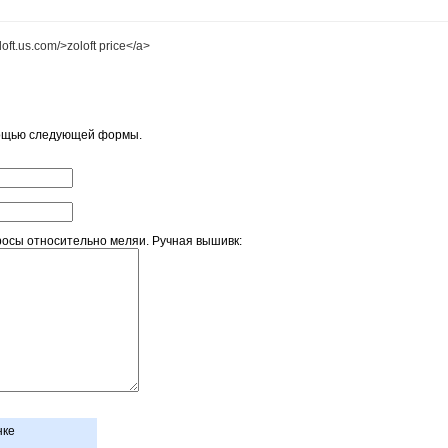
oft.us.com/>zoloft price</a>
мощью следующей формы.
осы относительно меляи. Ручная вышивк:
нке