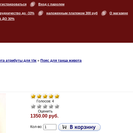
егистрироваться
Вход с паролем
рудничество до -33%
наложенным платежом 300 руб
О магазине
А ДО 30%
та атрибуты для т/ж
»
Пояс для танца живота
Голосов: 4
Оценить
1350.00 руб.
Кол-во: