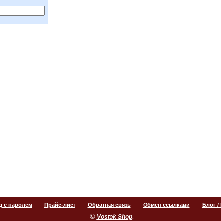
д с паролем
Прайс-лист
Обратная связь
Обмен ссылками
Блог /
©
.
Vostok Shop