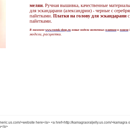
меляи
. Ручная вышивка, качественные материал
для эскандарани (александрии) - черные с сереб
пайетками.
Платки на голову для эскандарани
с
пайетками.
В магазине
www.vostok-shop.ru
новые модели восточных
платков
и
поясов
модели, расцветки.
ric.us.com/>website here</a> <a href=http://kamagraoraljelly.us.com/>kamagra or
-a</a>