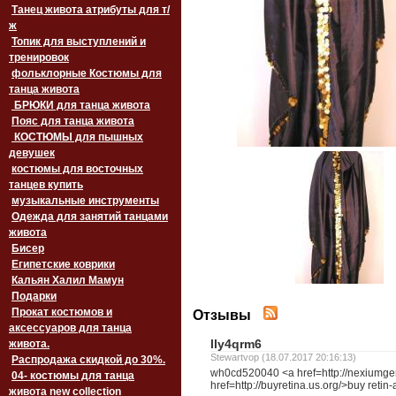
Танец живота атрибуты для т/
ж
Топик для выступлений и
тренировок
фольклорные Костюмы для
танца живота
БРЮКИ для танца живота
Пояс для танца живота
‏‎КОСТЮМЫ для пышных
девушек
костюмы для восточных
танцев купить
музыкальные инструменты
Одежда для занятий танцами
живота
Бисер
Египетские коврики
Кальян Халил Мамун
Подарки
Прокат костюмов и
Отзывы
аксессуаров для танца
lly4qrm6
живота.
Stewartvop (18.07.2017 20:16:13)
Распродажа скидкой до 30%.
wh0cd520040 <a href=http://nexiumgene
04- костюмы для танца
href=http://buyretina.us.org/>buy retin
живота new collection