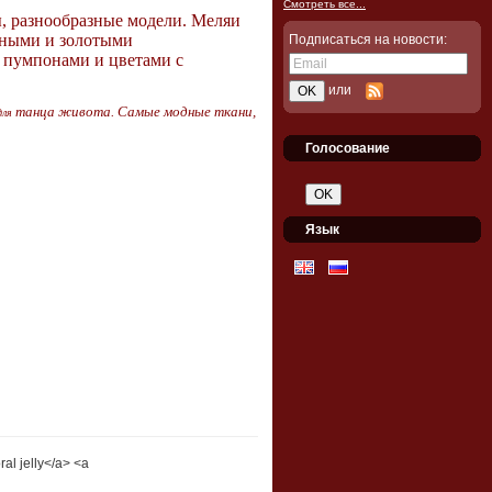
Смотреть все...
ы, разнообразные модели. Меляи
ряными и золотыми
Подписаться на новости:
 пумпонами и цветами с
или
танца живота. Самые модные ткани,
для
Голосование
Язык
al jelly</a> <a