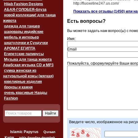
http://fluoxetine247.us.com/
Hijab Fashion Designs
АБАЯ-ГОЛОБЕЯ-блуза
Показать все отзывы (1450) или н
новой коллекции! для танца
Есть вопросы?
живота
одежда для танцев
Вы можете задать нам вопрос(ы) с по
шаровары индийские
мебель и интерьер
Имя:
шкатулочки и Сундучки
АРОМАТ ЕГИПТА
Email
Египетские папирусы
Музыка для танца живота
Пожалуйста, сформулируйте Ваши вопр
Арабская музыка CD и MP3
сумка женская из
натуральной кожы (мягкая)
ювелирные изделия
бронзы и камня
очень красивые Нарды
Fashion
Введите число, изображенное на рису
Islamic Papyrus
Quraan
Karim
tabla барабан doumbek