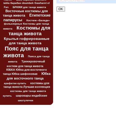
tabla барабан doumbek Gawharet el
Fan
БРЮКИ для танца живота
Восточные костюмы для
Египетские
танца живота
папирусы
Костюм «Балади»
фольклорные Костюмы для танца
Костюмы для
живота
танца живота
Крылья гофрированные
для танца живота
Пояс для танца
живота
Пояса для танца
Тренировочный
живота
костюм для танца живота
ЮБКА Юбка для восточного
Юбка
танца Юбка шифоновая
для восточного танца
костюмы для
арафатки купить
танца живота Лучшая коллекция
костюмы для танца живота
шаровары индийские
купить
шкатулочки