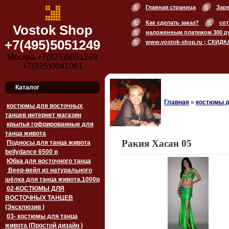
Главная страница
Зар
Как сделать заказ?
сот
Vostok Shop
наложенным платежом 300 р
+7(495)5051249
www.vostok-shop.ru ; СКИДК
Москва +7(925)5051249
+7(925)0041061
Каталог
Главная
»
костюмы д
костюмы для восточных
танцев интернет магазин
крылья гофрированные для
танца живота
Ракия Хасан 05
Подносы для танца живота
bellydance 6500 p
Юбка для восточного танца
Веер-вейл из натурального
шёлка для танца живота.1000p
02-КОСТЮМЫ ДЛЯ
ВОСТОЧНЫХ ТАНЦЕВ
(Эксклюзив )
03- костюмы для танца
живота (Простой дизайн )