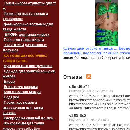
Танец живота атрибуты для т/
ж
Топик для выступлений и
тренировок
фольклорные Костюмы для
танца живота
БРЮКИ для танца живота
Пояс для танца живота
‏‎КОСТЮМЫ для пышных
сделал
для
русского
танца
…
Кост
девушек
временем, подвержен
влиянию своео
костюмы для восточных
звезд беллиданса на Среднем и Бли
танцев купить
музыкальные инструменты
Одежда для занятий танцами
живота
Отзывы
Бисер
q8md6p7f
Египетские коврики
Bretthep (28.09.2017 23:44:19)
Кальян Халил Мамун
wh0cd853895 <a href=http://trazodon
Подарки
hrefs="http://trazodone247.us.com/">
Прокат костюмов и
http://trazodone247.us.com/ <a href=h
аксессуаров для танца
<a hrefs="http://medrolpack.us.org/">M
живота.
v385l3s2
Распродажа скидкой до 30%.
BillySar (28.09.2017 20:10:36)
04- костюмы для танца
wh0cd853895 <a href=http://fluoxetin
живота new collection
hrefs="http://fluoxetine247.us.com/">b