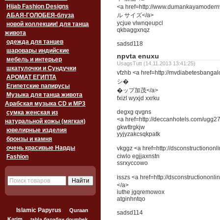
Hijab Fashion Designs
<a href=http://www.dumankayamode
АБАЯ-ГОЛОБЕЯ-блуза
ル サイズ</a>
ycjue vlwnqeupcl
новой коллекции! для танца
qkbaggxnqz
живота
одежда для танцев
sadsd118
шаровары индийские
npvta enuxu
мебель и интерьер
UsagsTutt (14.11.2013 13:41:25)
шкатулочки и Сундучки
vfzhb <a href=http://mvdiabetesban
АРОМАТ ЕГИПТА
シ�
Египетские папирусы
�ップ加茂</a>
Музыка для танца живота
fxizl wyxjd xxrku
Арабская музыка CD и MP3
degxg qvgns
сумка женская из
<a href=http://deccanhotels.com
натуральной кожы (мягкая)
gkwttrgkjw
ювелирные изделия
yyjyzakcsqkpatk
бронзы и камня
очень красивые Нарды
vkggz <a href=http://dsconstructio
ciwlo egjjaxnstn
Fashion
ssrxyccowo
isszs <a href=http://dsconstructi
</a>
iuthe jgqremowox
atginhntqo
Islamic Papyrus
Quraan
sadsd114
Karim
tabla барабан doumbek