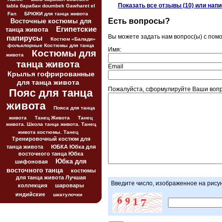
Показать все отзывы (10) или нап
tabla барабан doumbek Gawharet el
Fan
БРЮКИ для танца живота
Есть вопросы?
Восточные костюмы для
Египетские
танца живота
Вы можете задать нам вопрос(ы) с по
папирусы
Костюм «Балади»
фольклорные Костюмы для танца
Имя:
Костюмы для
живота
танца живота
Email
Крылья гофрированные
для танца живота
Пожалуйста, сформулируйте Ваши вопро
Пояс для танца
живота
Пояса для танца
живота
Танец Живота
Танец
живота. Школа танца живота. Танец
живота костюмы. Танец
Тренировочный костюм для
танца живота
ЮБКА Юбка для
восточного танца Юбка
Юбка для
шифоновая
восточного танца
костюмы
для танца живота Лучшая
Введите число, изображенное на рису
коллекция
шаровары
индийские
шкатулочки