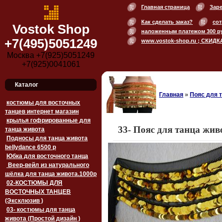
Главная страница
Зар
Как сделать заказ?
сот
Vostok Shop
наложенным платежом 300 р
+7(495)5051249
www.vostok-shop.ru ; СКИДК
Москва +7(925)5051249
+7(925)0041061
Каталог
Главная
»
Пояс для 
костюмы для восточных
танцев интернет магазин
крылья гофрированные для
33- Пояс для танца жив
танца живота
Подносы для танца живота
bellydance 6500 p
Юбка для восточного танца
Веер-вейл из натурального
шёлка для танца живота.1000p
02-КОСТЮМЫ ДЛЯ
ВОСТОЧНЫХ ТАНЦЕВ
(Эксклюзив )
03- костюмы для танца
живота (Простой дизайн )