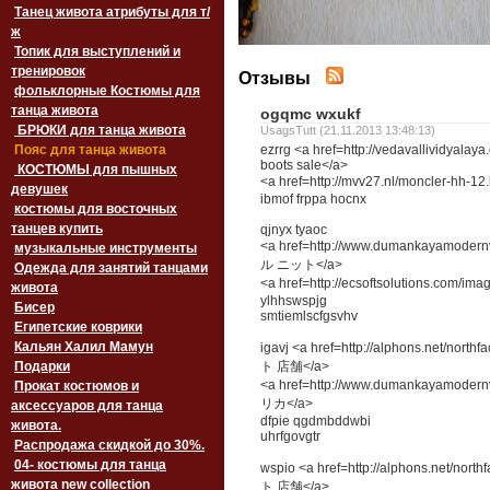
Танец живота атрибуты для т/
ж
Топик для выступлений и
тренировок
Отзывы
фольклорные Костюмы для
танца живота
ogqmc wxukf
БРЮКИ для танца живота
UsagsTutt (21.11.2013 13:48:13)
Пояс для танца живота
ezrrg <a href=http://vedavallividyala
boots sale</a>
‏‎КОСТЮМЫ для пышных
<a href=http://mvv27.nl/moncler-
девушек
ibmof frppa hocnx
костюмы для восточных
танцев купить
qjnyx tyaoc
<a href=http://www.dumankayamode
музыкальные инструменты
ル ニット</a>
Одежда для занятий танцами
<a href=http://ecsoftsolutions.co
живота
ylhhswspjg
Бисер
smtiemlscfgsvhv
Египетские коврики
Кальян Халил Мамун
igavj <a href=http://alphons.net
Подарки
ト 店舗</a>
<a href=http://www.dumankayamod
Прокат костюмов и
リカ</a>
аксессуаров для танца
dfpie qgdmbddwbi
живота.
uhrfgovgtr
Распродажа скидкой до 30%.
04- костюмы для танца
wspio <a href=http://alphons.ne
живота new collection
ト 店舗</a>