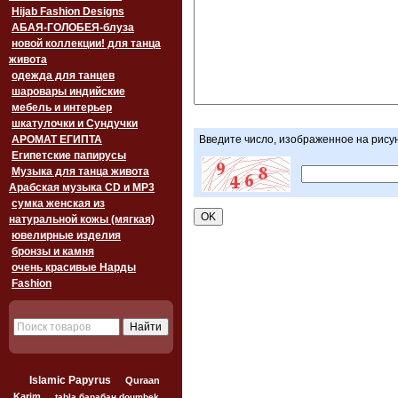
Hijab Fashion Designs
АБАЯ-ГОЛОБЕЯ-блуза
новой коллекции! для танца
живота
одежда для танцев
шаровары индийские
мебель и интерьер
шкатулочки и Сундучки
АРОМАТ ЕГИПТА
Введите число, изображенное на рису
Египетские папирусы
Музыка для танца живота
Арабская музыка CD и MP3
сумка женская из
натуральной кожы (мягкая)
ювелирные изделия
бронзы и камня
очень красивые Нарды
Fashion
Islamic Papyrus
Quraan
Karim
tabla барабан doumbek