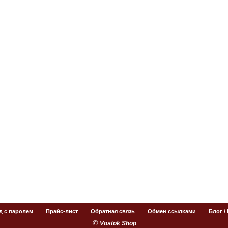
д с паролем
Прайс-лист
Обратная связь
Обмен ссылками
Блог /
©
.
Vostok Shop