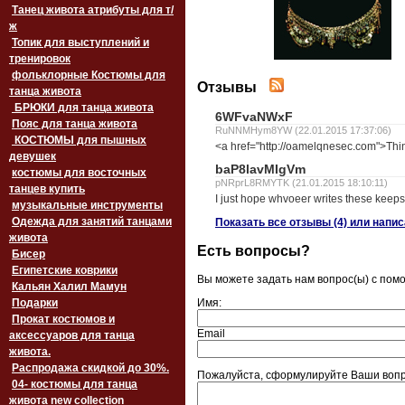
Танец живота атрибуты для т/
ж
Топик для выступлений и
тренировок
фольклорные Костюмы для
Отзывы
танца живота
БРЮКИ для танца живота
6WFvaNWxF
Пояс для танца живота
RuNNMHym8YW (22.01.2015 17:37:06)
‏‎КОСТЮМЫ для пышных
<a href="http://oamelqnesec.com">Thin
девушек
baP8lavMIgVm
костюмы для восточных
pNRprL8RMYTK (21.01.2015 18:10:11)
танцев купить
I just hope whvoeer writes these keeps 
музыкальные инструменты
Одежда для занятий танцами
Показать все отзывы (4) или напи
живота
Есть вопросы?
Бисер
Египетские коврики
Вы можете задать нам вопрос(ы) с по
Кальян Халил Мамун
Подарки
Имя:
Прокат костюмов и
Email
аксессуаров для танца
живота.
Распродажа скидкой до 30%.
Пожалуйста, сформулируйте Ваши вопро
04- костюмы для танца
живота new collection