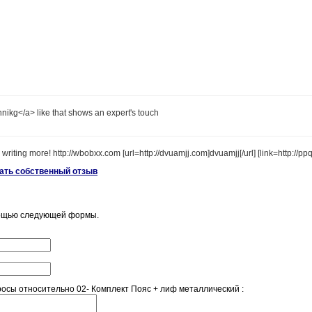
nikg</a> like that shows an expert's touch
writing more! http://wbobxx.com [url=http://dvuamjj.com]dvuamjj[/url] [link=http://
сать собственный отзыв
мощью следующей формы.
сы относительно 02- Комплект Пояс + лиф металлический :