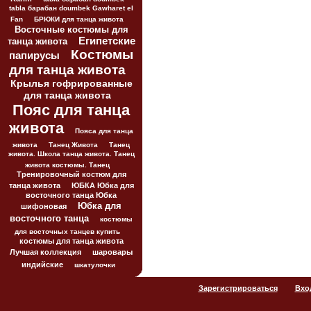
tabla барабан doumbek Gawharet el
Fan
БРЮКИ для танца живота
Восточные костюмы для
Египетские
танца живота
Костюмы
папирусы
для танца живота
Крылья гофрированные
для танца живота
Пояс для танца
живота
Пояса для танца
живота
Танец Живота
Танец
живота. Школа танца живота. Танец
живота костюмы. Танец
Тренировочный костюм для
танца живота
ЮБКА Юбка для
восточного танца Юбка
Юбка для
шифоновая
восточного танца
костюмы
для восточных танцев купить
костюмы для танца живота
Лучшая коллекция
шаровары
индийские
шкатулочки
Зарегистрироваться
Вхо