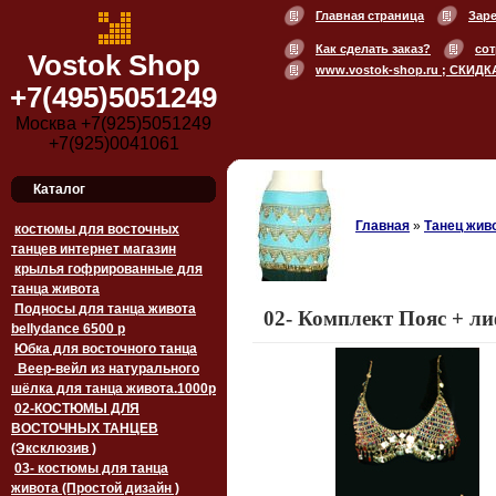
Главная страница
Зар
Как сделать заказ?
сот
Vostok Shop
www.vostok-shop.ru ; СКИДК
+7(495)5051249
Москва +7(925)5051249
+7(925)0041061
Каталог
Главная
»
Танец живо
костюмы для восточных
танцев интернет магазин
крылья гофрированные для
танца живота
Подносы для танца живота
02- Комплект Пояс + л
bellydance 6500 p
Юбка для восточного танца
Веер-вейл из натурального
шёлка для танца живота.1000p
02-КОСТЮМЫ ДЛЯ
ВОСТОЧНЫХ ТАНЦЕВ
(Эксклюзив )
03- костюмы для танца
живота (Простой дизайн )