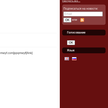
Смотреть все...
Подписаться на новости:
или
Голосование
Язык
ppqmwyf.com]ppqmwyf[/link]