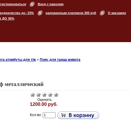
егистрироваться
Вход с паролем
рудничество до -33%
наложенным платежом 300 руб
О магазине
А ДО 30%
та атрибуты для т/ж
»
Пояс для танца живота
иф металлический
Оценить
1200.00 руб.
Кол-во: