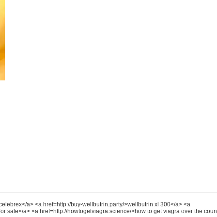
elebrex</a> <a href=http://buy-wellbutrin.party/>wellbutrin xl 300</a> <a
is for sale</a> <a href=http://howtogetviagra.science/>how to get viagra over the cou