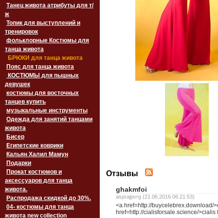
Танец живота атрибуты для т/
ж
Топик для выступлений и
тренировок
фольклорные Костюмы для
танца живота
БРЮКИ для танца живота
Пояс для танца живота
‏‎КОСТЮМЫ для пышных
девушек
костюмы для восточных
танцев купить
музыкальные инструменты
Одежда для занятий танцами
живота
Бисер
Египетские коврики
Кальян Халил Мамун
Подарки
Прокат костюмов и
Отзывы
аксессуаров для танца
ghakmfoi
живота.
asprajpvrg (21.06.2016 06:21:53)
Распродажа скидкой до 30%.
<a href=http://buycelebrex.download/>c
04- костюмы для танца
href=http://cialisforsale.science/>cial
живота new collection