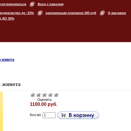
егистрироваться
Вход с паролем
рудничество до -33%
наложенным платежом 300 руб
О магазине
А ДО 30%
а живота
 живота
Оценить
1100.00 руб.
Кол-во: