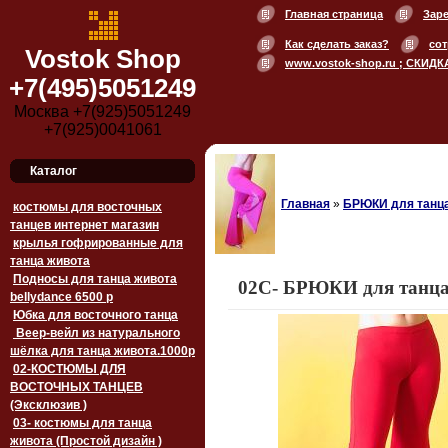
Главная страница
Зар
Как сделать заказ?
сот
Vostok Shop
www.vostok-shop.ru ; СКИДК
+7(495)5051249
Москва +7(925)5051249
+7(925)0041061
Каталог
Главная
»
БРЮКИ для танц
костюмы для восточных
танцев интернет магазин
крылья гофрированные для
танца живота
Подносы для танца живота
02C- БРЮКИ для танца
bellydance 6500 p
Юбка для восточного танца
Веер-вейл из натурального
шёлка для танца живота.1000p
02-КОСТЮМЫ ДЛЯ
ВОСТОЧНЫХ ТАНЦЕВ
(Эксклюзив )
03- костюмы для танца
живота (Простой дизайн )