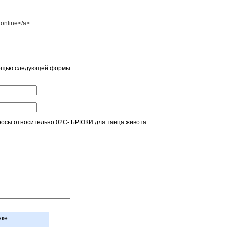
y online</a>
мощью следующей формы.
осы относительно 02C- БРЮКИ для танца живота :
нке