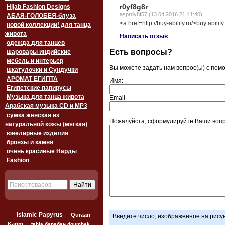
r0yf8g8r
Hijab Fashion Designs
asprdy8f57 (13.04.2016 21:41:40)
АБАЯ-ГОЛОБЕЯ-блуза
<a href=http://buy-abilify.ru/>buy abilif
новой коллекции! для танца
живота
Написать отзыв
одежда для танцев
Есть вопросы?
шаровары индийские
мебель и интерьер
Вы можете задать нам вопрос(ы) с по
шкатулочки и Сундучки
АРОМАТ ЕГИПТА
Имя:
Египетские папирусы
Музыка для танца живота
Email
Арабская музыка CD и MP3
сумка женская из
Пожалуйста, сформулируйте Ваши вопр
натуральной кожы (мягкая)
ювелирные изделия
бронзы и камня
очень красивые Нарды
Fashion
Islamic Papyrus
Quraan
Введите число, изображенное на рису
Karim
tabla барабан doumbek