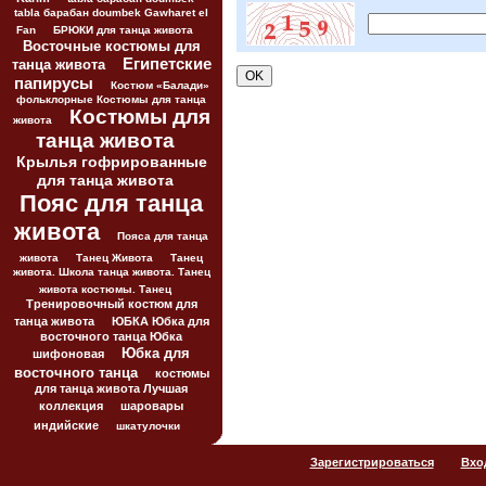
tabla барабан doumbek Gawharet el
Fan
БРЮКИ для танца живота
Восточные костюмы для
Египетские
танца живота
папирусы
Костюм «Балади»
фольклорные Костюмы для танца
Костюмы для
живота
танца живота
Крылья гофрированные
для танца живота
Пояс для танца
живота
Пояса для танца
живота
Танец Живота
Танец
живота. Школа танца живота. Танец
живота костюмы. Танец
Тренировочный костюм для
танца живота
ЮБКА Юбка для
восточного танца Юбка
Юбка для
шифоновая
восточного танца
костюмы
для танца живота Лучшая
коллекция
шаровары
индийские
шкатулочки
Зарегистрироваться
Вхо