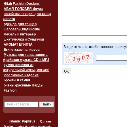
Hijab Fashion Designs
АБАЯ-ГОЛОБЕЯ-блуза
новой коллекции! для танца
живота
одежда для танцев
шаровары индийские
мебель и интерьер
шкатулочки и Сундучки
АРОМАТ ЕГИПТА
Введите число, изображенное на рису
Египетские папирусы
Музыка для танца живота
Арабская музыка CD и MP3
сумка женская из
натуральной кожы (мягкая)
ювелирные изделия
бронзы и камня
очень красивые Нарды
Fashion
Islamic Papyrus
Quraan
Karim
tabla барабан doumbek