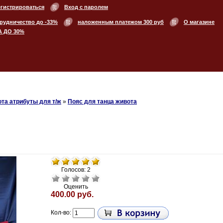
егистрироваться
Вход с паролем
рудничество до -33%
наложенным платежом 300 руб
О магазине
А ДО 30%
та атрибуты для т/ж
»
Пояс для танца живота
Голосов: 2
Оценить
400.00 руб.
Кол-во: