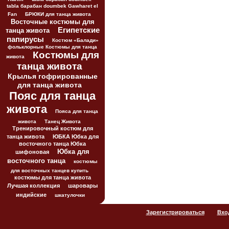
tabla барабан doumbek Gawharet el
Fan
БРЮКИ для танца живота
Восточные костюмы для
Египетские
танца живота
папирусы
Костюм «Балади»
фольклорные Костюмы для танца
Костюмы для
живота
танца живота
Крылья гофрированные
для танца живота
Пояс для танца
живота
Пояса для танца
живота
Танец Живота
Тренировочный костюм для
танца живота
ЮБКА Юбка для
восточного танца Юбка
Юбка для
шифоновая
восточного танца
костюмы
для восточных танцев купить
костюмы для танца живота
Лучшая коллекция
шаровары
индийские
шкатулочки
Зарегистрироваться
Вхо