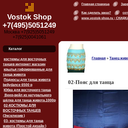
Главная страница
Зар
Как сделать заказ?
сот
Vostok Shop
www.vostok-shop.ru ; СКИДК
+7(495)5051249
Москва +7(925)5051249
+7(925)0041061
Каталог
Главная
»
Танец живо
костюмы для восточных
танцев интернет магазин
крылья гофрированные для
танца живота
Подносы для танца живота
02-Пояс для танца
bellydance 6500 p
Юбка для восточного танца
Веер-вейл из натурального
шёлка для танца живота.1000p
02-КОСТЮМЫ ДЛЯ
ВОСТОЧНЫХ ТАНЦЕВ
(Эксклюзив )
03- костюмы для танца
живота (Простой дизайн )