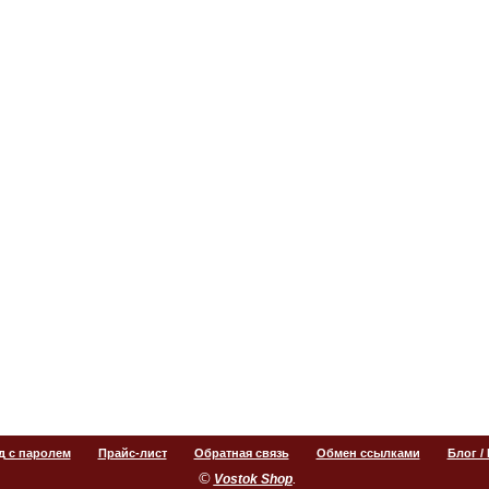
д с паролем
Прайс-лист
Обратная связь
Обмен ссылками
Блог /
©
.
Vostok Shop