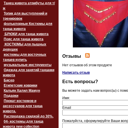
Танец живота атрибуты для т/
ж
Топик для выступлений и
тренировок
фольклорные Костюмы для
танца живота
БРЮКИ для танца живота
Пояс для танца живота
‏‎КОСТЮМЫ для пышных
девушек
костюмы для восточных
Отзывы
танцев купить
музыкальные инструменты
Нет отзывов об этом продукте
Одежда для занятий танцами
Написать отзыв
живота
Бисер
Есть вопросы?
Египетские коврики
Кальян Халил Мамун
Вы можете задать нам вопрос(ы) с по
Подарки
Имя:
Прокат костюмов и
аксессуаров для танца
Email
живота.
Распродажа скидкой до 30%.
Пожалуйста, сформулируйте Ваши вопр
04- костюмы для танца
живота new collection