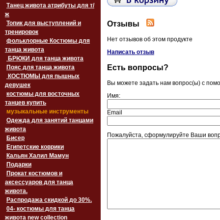
Танец живота атрибуты для т/
ж
Отзывы
Топик для выступлений и
тренировок
Нет отзывов об этом продукте
фольклорные Костюмы для
танца живота
Написать отзыв
БРЮКИ для танца живота
Есть вопросы?
Пояс для танца живота
‏‎КОСТЮМЫ для пышных
Вы можете задать нам вопрос(ы) с по
девушек
костюмы для восточных
Имя:
танцев купить
музыкальные инструменты
Email
Одежда для занятий танцами
живота
Пожалуйста, сформулируйте Ваши вопр
Бисер
Египетские коврики
Кальян Халил Мамун
Подарки
Прокат костюмов и
аксессуаров для танца
живота.
Распродажа скидкой до 30%.
04- костюмы для танца
живота new collection