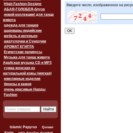
Hijab Fashion Designs
Введите число, изображенное на рису
АБАЯ-ГОЛОБЕЯ-блуза
новой коллекции! для танца
живота
одежда для танцев
шаровары индийские
мебель и интерьер
шкатулочки и Сундучки
АРОМАТ ЕГИПТА
Египетские папирусы
Музыка для танца живота
Арабская музыка CD и MP3
сумка женская из
натуральной кожы (мягкая)
ювелирные изделия
бронзы и камня
очень красивые Нарды
Fashion
Islamic Papyrus
Quraan
Karim
tabla барабан doumbek