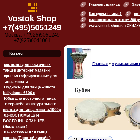
Главная страница
Зар
Как сделать заказ?
сот
Vostok Shop
наложенным платежом 300 р
+7(495)5051249
www.vostok-shop.ru ; СКИДК
Москва +7(925)5051249
+7(925)0041061
Каталог
Главная
»
музыкальные 
костюмы для восточных
танцев интернет магазин
крылья гофрированные для
танца живота
Подносы для танца живота
Бубен
bellydance 6500 p
Юбка для восточного танца
Веер-вейл из натурального
шёлка для танца живота.1000p
02-КОСТЮМЫ ДЛЯ
ВОСТОЧНЫХ ТАНЦЕВ
(Эксклюзив )
03- костюмы для танца
живота (Простой дизайн )