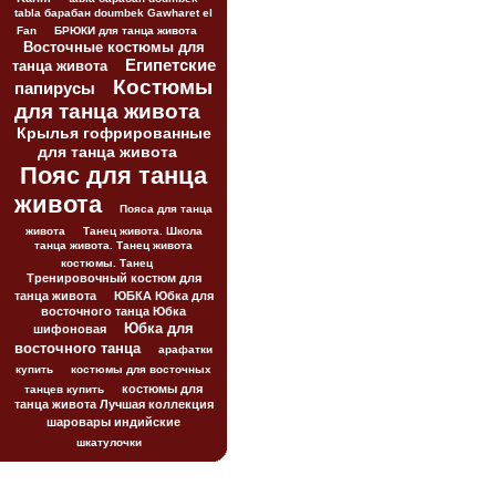
tabla барабан doumbek Gawharet el
Fan
БРЮКИ для танца живота
Восточные костюмы для
Египетские
танца живота
Костюмы
папирусы
для танца живота
Крылья гофрированные
для танца живота
Пояс для танца
живота
Пояса для танца
живота
Танец живота. Школа
танца живота. Танец живота
костюмы. Танец
Тренировочный костюм для
танца живота
ЮБКА Юбка для
восточного танца Юбка
Юбка для
шифоновая
восточного танца
арафатки
купить
костюмы для восточных
костюмы для
танцев купить
танца живота Лучшая коллекция
шаровары индийские
шкатулочки