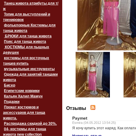
Танец живота атрибуты для т/
ж
Топик для выступлений и
тренировок
фольклорные Костюмы для
танца живота
БРЮКИ для танца живота
Пояс для танца живота
‏‎КОСТЮМЫ для пышных
девушек
костюмы для восточных
танцев купить
музыкальные инструменты
Одежда для занятий танцами
живота
Бисер
Египетские коврики
Кальян Халил Мамун
Подарки
Прокат костюмов и
Отзывы
аксессуаров для танца
Paymet
живота.
Esmira (04.05.2012 13:54:25)
Распродажа скидкой до 30%.
Я хочу купить этот наряд. Как оплат
04- костюмы для танца
живота new collection