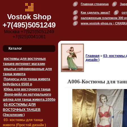
Главная страница
Зар
Как сделать заказ?
сот
Vostok Shop
наложенным платежом 300 р
+7(495)5051249
www.vostok-shop.ru ; СКИДК
Москва +7(925)5051249
+7(925)0041061
Каталог
Главная
»
03- костюмы 
костюмы для восточных
дизайн )
танцев интернет магазин
крылья гофрированные для
танца живота
Подносы для танца живота
A006-Костюмы для тан
bellydance 6500 p
Юбка для восточного танца
Веер-вейл из натурального
шёлка для танца живота.1000p
02-КОСТЮМЫ ДЛЯ
ВОСТОЧНЫХ ТАНЦЕВ
(Эксклюзив )
03- костюмы для танца
живота (Простой дизайн )