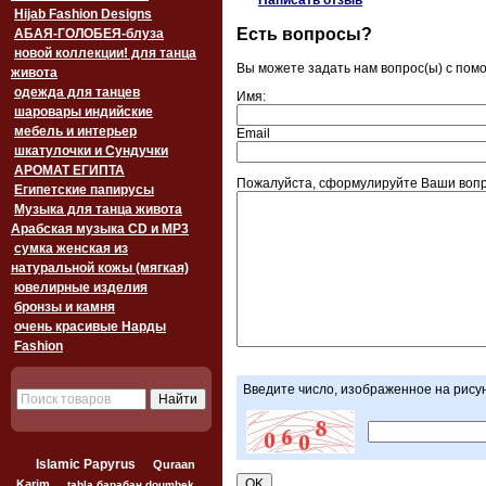
Написать отзыв
Hijab Fashion Designs
Есть вопросы?
АБАЯ-ГОЛОБЕЯ-блуза
новой коллекции! для танца
Вы можете задать нам вопрос(ы) с по
живота
одежда для танцев
Имя:
шаровары индийские
мебель и интерьер
Email
шкатулочки и Сундучки
АРОМАТ ЕГИПТА
Пожалуйста, сформулируйте Ваши вопр
Египетские папирусы
Музыка для танца живота
Арабская музыка CD и MP3
сумка женская из
натуральной кожы (мягкая)
ювелирные изделия
бронзы и камня
очень красивые Нарды
Fashion
Введите число, изображенное на рису
Islamic Papyrus
Quraan
Karim
tabla барабан doumbek