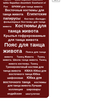
tabla барабан doumbek Gawharet el
Fan
БРЮКИ для танца живота
Восточные костюмы для
Египетские
танца живота
папирусы
Костюм «Балади»
фольклорные Костюмы для танца
Костюмы для
живота
танца живота
Крылья гофрированные
для танца живота
Пояс для танца
живота
Пояса для танца
живота
Танец Живота
Танец
живота. Школа танца живота. Танец
живота костюмы. Танец
Тренировочный костюм для
танца живота
ЮБКА Юбка для
восточного танца Юбка
Юбка для
шифоновая
восточного танца
костюмы
для танца живота Лучшая
коллекция
шаровары
индийские
шкатулочки