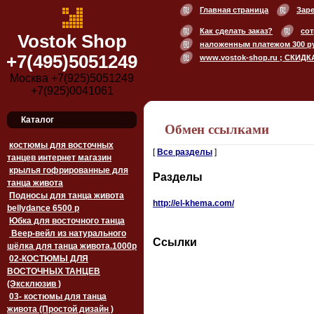
Главная страница
Зар
Как сделать заказ?
сот
Vostok Shop
наложенным платежом 300 р
+7(495)5051249
www.vostok-shop.ru ; СКИДК
Москва +7(925)5051249
+7(925)0041061
Каталог
Обмен ссылками
костюмы для восточных
[
Все разделы
]
танцев интернет магазин
крылья гофрированные для
Разделы
танца живота
Подносы для танца живота
http://el-khema.com/
bellydance 6500 p
Юбка для восточного танца
Веер-вейл из натурального
Ссылки
шёлка для танца живота.1000p
02-КОСТЮМЫ ДЛЯ
ВОСТОЧНЫХ ТАНЦЕВ
(Эксклюзив )
03- костюмы для танца
живота (Простой дизайн )