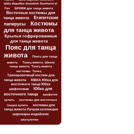
tabla барабан doumbek Gawharet el
Fan
БРЮКИ для танца живота
Восточные костюмы для
Египетские
танца живота
Костюмы
папирусы
для танца живота
Крылья гофрированные
для танца живота
Пояс для танца
живота
Пояса для танца
живота
Танец живота. Школа
танца живота. Танец живота
костюмы. Танец
Тренировочный костюм для
танца живота
ЮБКА Юбка для
восточного танца Юбка
Юбка для
шифоновая
восточного танца
арафатки
купить
костюмы для восточных
костюмы для
танцев купить
танца живота Лучшая коллекция
шаровары индийские
шкатулочки