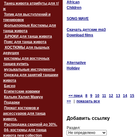
African
Танец живота атрибуты для т/
Children
ж
Топик для выступлений и
SONG WAVE
тренировок
фольклорные Костюмы для
Скачать детские mp3
танца живота
Download films
БРЮКИ для танца живота
Пояс для танца живота
‏‎КОСТЮМЫ для пышных
девушек
костюмы для восточных
Alternative
танцев купить
Holiday
музыкальные инструменты
Одежда для занятий танцами
живота
Бисер
Египетские коврики
<< пред
8
9
10
11
12
13
14
15
Кальян Халил Мамун
>>
|
показать все
Подарки
Прокат костюмов и
аксессуаров для танца
Добавить ссылку
живота.
Распродажа скидкой до 30%.
Раздел:
04- костюмы для танца
живота new collection