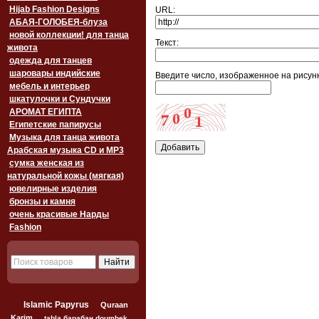
Hijab Fashion Designs
URL:
АБАЯ-ГОЛОБЕЯ-блуза
новой коллекции! для танца
Текст:
живота
одежда для танцев
шаровары индийские
Введите число, изображенное на рисунк
мебель и интерьер
шкатулочки и Сундучки
АРОМАТ ЕГИПТА
Египетские папирусы
Музыка для танца живота
Арабская музыка CD и MP3
сумка женская из
натуральной кожы (мягкая)
ювелирные изделия
бронзы и камня
очень красивые Нарды
Fashion
Islamic Papyrus
Quraan
Karim
tabla барабан doumbek