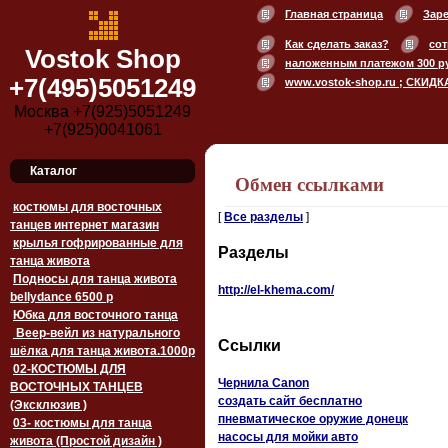
Главная страница
Зар
Как сделать заказ?
сот
Vostok Shop
наложенным платежом 300 р
+7(495)5051249
www.vostok-shop.ru ; СКИДК
Москва +7(925)5051249
+7(925)0041061
Каталог
Обмен ссылками
костюмы для восточных
[
Все разделы
]
танцев интернет магазин
крылья гофрированные для
Разделы
танца живота
Подносы для танца живота
http://el-khema.com/
bellydance 6500 p
Юбка для восточного танца
Веер-вейл из натурального
Ссылки
шёлка для танца живота.1000p
02-КОСТЮМЫ ДЛЯ
Чернила Canon
ВОСТОЧНЫХ ТАНЦЕВ
создать сайт бесплатно
(Эксклюзив )
пневматическое оружие донецк
03- костюмы для танца
насосы для мойки авто
живота (Простой дизайн )