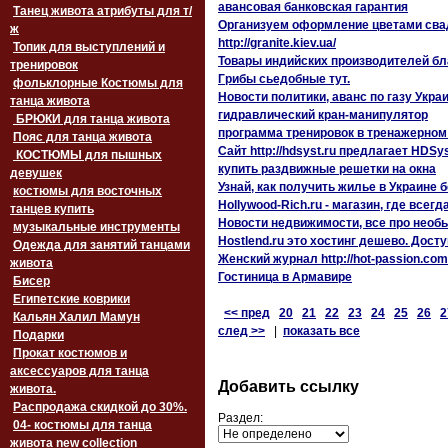
авансовая банковская гарантия
Танец живота атрибуты для т/
Организуем оформление цветами сва
ж
http://granite.kiev.ua/
Топик для выступлений и
Товары индийских производителей бл
тренировок
Грибы сьедобные тут.
фольклорные Костюмы для
Новости политики, аванс по газу Укр
танца живота
гидравлический кран-манипулятор
БРЮКИ для танца живота
программа тренировок в тренажерном
Пояс для танца живота
Сайт http://hdsyst.ru предлагает HD
‏‎КОСТЮМЫ для пышных
купить раздвижные решетки на окна
девушек
Узнай, как получить жилье в Украине 
костюмы для восточных
Hollywood-Rich.ru - магазин, где все
танцев купить
Новости недвижимости, все про нео
музыкальные инструменты
Hostlend.ru это хостинг дешево. Дост
Одежда для занятий танцами
Женский журнал http://hot-passion.co
живота
Гостиница в Армавире
Бисер
Египетские коврики
<< пред
20
21
22
23
24
25
26
2
Кальян Халил Мамун
след >>
|
показать все
Подарки
Прокат костюмов и
аксессуаров для танца
Добавить ссылку
живота.
Распродажа скидкой до 30%.
Раздел:
04- костюмы для танца
живота new collection