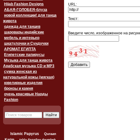
Hijab Fashion Designs
URL:
АБАЯ-ГОЛОБЕЯ-блуза
новой коллекции! для танца
Текст:
живота
одежда для танцев
шаровары индийские
Введите число, изображенное на рисунк
мебель и интерьер
шкатулочки и Сундучки
АРОМАТ ЕГИПТА
Египетские папирусы
Музыка для танца живота
Арабская музыка CD и MP3
сумка женская из
натуральной кожы (мягкая)
ювелирные изделия
бронзы и камня
очень красивые Нарды
Fashion
Islamic Papyrus
Quraan
Karim
tabla барабан doumbek