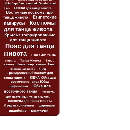
tabla барабан doumbek Gawharet el
Fan
БРЮКИ для танца живота
Восточные костюмы для
Египетские
танца живота
Костюмы
папирусы
для танца живота
Крылья гофрированные
для танца живота
Пояс для танца
живота
Пояса для танца
живота
Танец Живота
Танец
живота. Школа танца живота. Танец
живота костюмы. Танец
Тренировочный костюм для
танца живота
ЮБКА Юбка для
восточного танца Юбка
Юбка для
шифоновая
восточного танца
костюмы
для восточных танцев купить
костюмы для танца живота
Лучшая коллекция
шаровары
индийские
шкатулочки