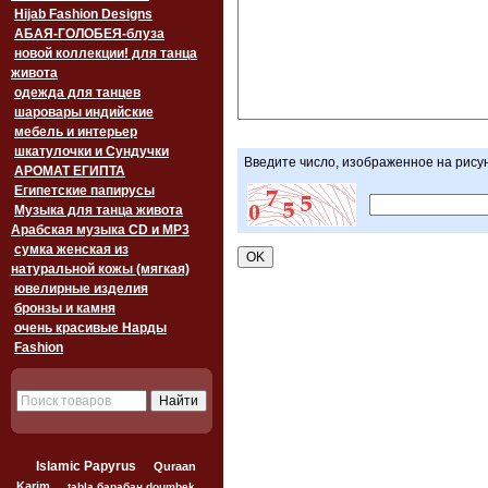
Hijab Fashion Designs
АБАЯ-ГОЛОБЕЯ-блуза
новой коллекции! для танца
живота
одежда для танцев
шаровары индийские
мебель и интерьер
шкатулочки и Сундучки
Введите число, изображенное на рису
АРОМАТ ЕГИПТА
Египетские папирусы
Музыка для танца живота
Арабская музыка CD и MP3
сумка женская из
натуральной кожы (мягкая)
ювелирные изделия
бронзы и камня
очень красивые Нарды
Fashion
Islamic Papyrus
Quraan
Karim
tabla барабан doumbek