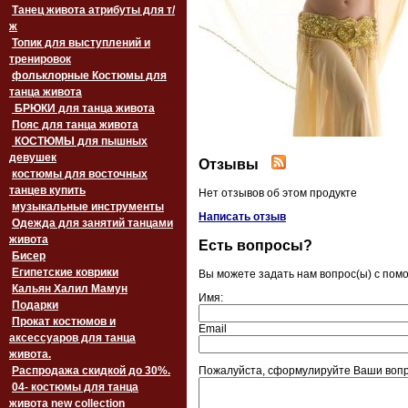
Танец живота атрибуты для т/
ж
Топик для выступлений и
тренировок
фольклорные Костюмы для
танца живота
БРЮКИ для танца живота
Пояс для танца живота
‏‎КОСТЮМЫ для пышных
девушек
Отзывы
костюмы для восточных
танцев купить
Нет отзывов об этом продукте
музыкальные инструменты
Написать отзыв
Одежда для занятий танцами
живота
Есть вопросы?
Бисер
Египетские коврики
Вы можете задать нам вопрос(ы) с по
Кальян Халил Мамун
Имя:
Подарки
Прокат костюмов и
Email
аксессуаров для танца
живота.
Распродажа скидкой до 30%.
Пожалуйста, сформулируйте Ваши вопро
04- костюмы для танца
живота new collection