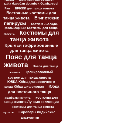
tabla барабан doumbek Gawharet el
Fan
БРЮКИ для танца живота
Восточные костюмы для
Египетские
танца живота
папирусы
Костюм «Балади»
фольклорные Костюмы для танца
Костюмы для
живота
танца живота
Крылья гофрированные
для танца живота
Пояс для танца
живота
Пояса для танца
Тренировочный
живота
костюм для танца живота
ЮБКА Юбка для восточного
Юбка
танца Юбка шифоновая
для восточного танца
костюмы для
арафатки купить
танца живота Лучшая коллекция
костюмы для танца живота
шаровары индийские
купить
шкатулочки