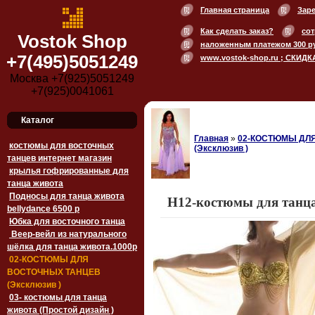
Главная страница
Зар
Как сделать заказ?
сот
Vostok Shop
наложенным платежом 300 р
+7(495)5051249
www.vostok-shop.ru ; СКИДК
Москва +7(925)5051249
+7(925)0041061
Каталог
Главная
»
02-КОСТЮМЫ ДЛ
костюмы для восточных
(Эксклюзив )
танцев интернет магазин
крылья гофрированные для
танца живота
Подносы для танца живота
H12-костюмы для танца
bellydance 6500 p
Юбка для восточного танца
Веер-вейл из натурального
шёлка для танца живота.1000p
02-КОСТЮМЫ ДЛЯ
ВОСТОЧНЫХ ТАНЦЕВ
(Эксклюзив )
03- костюмы для танца
живота (Простой дизайн )