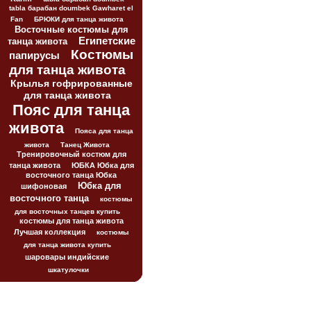
tabla барабан doumbek Gawharet el
Fan
БРЮКИ для танца живота
Восточные костюмы для
Египетские
танца живота
Костюмы
папирусы
для танца живота
Крылья гофрированные
для танца живота
Пояс для танца
живота
Пояса для танца
живота
Танец Живота
Тренировочный костюм для
танца живота
ЮБКА Юбка для
восточного танца Юбка
Юбка для
шифоновая
восточного танца
костюмы
для восточных танцев купить
костюмы для танца живота
Лучшая коллекция
костюмы
для танца живота купить
шаровары индийские
шкатулочки