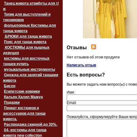
Танец живота атрибуты для т/
ж
Топик для выступлений и
тренировок
фольклорные Костюмы для
танца живота
БРЮКИ для танца живота
Пояс для танца живота
Отзывы
‏‎КОСТЮМЫ для пышных
девушек
Нет отзывов об этом продукте
костюмы для восточных
танцев купить
Написать отзыв
музыкальные инструменты
Есть вопросы?
Одежда для занятий танцами
живота
Вы можете задать нам вопрос(ы) с по
Бисер
Египетские коврики
Имя:
Кальян Халил Мамун
Подарки
Email
Прокат костюмов и
аксессуаров для танца
Пожалуйста, сформулируйте Ваши вопро
живота.
Распродажа скидкой до 30%.
04- костюмы для танца
живота new collection