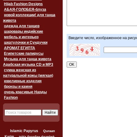
Hijab Fashion Designs
АБАЯ-ГОЛОБЕЯ-блуза
новой коллекции! для танца
живота
одежда для танцев
шаровары индийские
мебель и интерьер
Введите число, изображенное на рису
шкатулочки и Сундучки
АРОМАТ ЕГИПТА
Египетские папирусы
Музыка для танца живота
Арабская музыка CD и MP3
сумка женская из
натуральной кожы (мягкая)
ювелирные изделия
бронзы и камня
очень красивые Нарды
Fashion
Islamic Papyrus
Quraan
Karim
tabla барабан doumbek