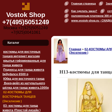
Главная страница
Зар
Как сделать заказ?
сот
Vostok Shop
наложенным платежом 300 р
+7(495)5051249
www.vostok-shop.ru ; СКИДК
Москва +7(925)5051249
+7(925)0041061
Каталог
Главная
»
02-КОСТЮМЫ ДЛ
костюмы для восточных
(Эксклюзив )
танцев интернет магазин
крылья гофрированные для
танца живота
Подносы для танца живота
H13-костюмы для танца
bellydance 6500 p
Юбка для восточного танца
Веер-вейл из натурального
шёлка для танца живота.1000p
02-КОСТЮМЫ ДЛЯ
ВОСТОЧНЫХ ТАНЦЕВ
(Эксклюзив )
03- костюмы для танца
живота (Простой дизайн )