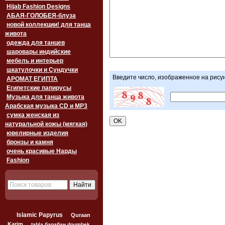
Hijab Fashion Designs
АБАЯ-ГОЛОБЕЯ-блуза
новой коллекции! для танца
живота
одежда для танцев
шаровары индийские
мебель и интерьер
шкатулочки и Сундучки
Введите число, изображенное на рису
АРОМАТ ЕГИПТА
Египетские папирусы
Музыка для танца живота
Арабская музыка CD и MP3
сумка женская из
натуральной кожы (мягкая)
ювелирные изделия
бронзы и камня
очень красивые Нарды
Fashion
Islamic Papyrus
Quraan
Karim
tabla барабан doumbek