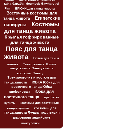
tabla барабан doumbek Gawharet el
Fan
БРЮКИ для танца живота
Восточные костюмы для
Египетские
танца живота
Костюмы
папирусы
для танца живота
Крылья гофрированные
для танца живота
Пояс для танца
живота
Пояса для танца
живота
Танец живота. Школа
танца живота. Танец живота
костюмы. Танец
Тренировочный костюм для
танца живота
ЮБКА Юбка для
восточного танца Юбка
Юбка для
шифоновая
восточного танца
арафатки
купить
костюмы для восточных
костюмы для
танцев купить
танца живота Лучшая коллекция
шаровары индийские
шкатулочки