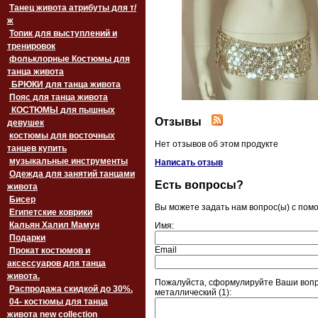
Танец живота атрибуты для т/
ж
Топик для выступлений и
тренировок
фольклорные Костюмы для
танца живота
БРЮКИ для танца живота
Пояс для танца живота
‏‎КОСТЮМЫ для пышных
Отзывы
девушек
костюмы для восточных
Нет отзывов об этом продукте
танцев купить
музыкальные инструменты
Написать отзыв
Одежда для занятий танцами
Есть вопросы?
живота
Бисер
Вы можете задать нам вопрос(ы) с по
Египетские коврики
Кальян Халил Мамун
Имя:
Подарки
Email
Прокат костюмов и
аксессуаров для танца
живота.
Пожалуйста, сформулируйте Ваши вопр
Распродажа скидкой до 30%.
металлический (1):
04- костюмы для танца
живота new collection