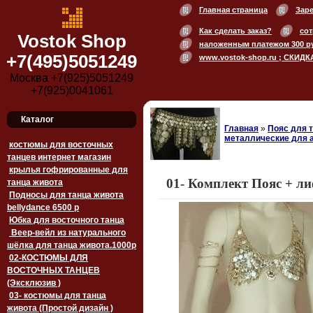
Главная страница
Зар
Как сделать заказ?
сот
Vostok Shop
наложенным платежом 300 р
+7(495)5051249
www.vostok-shop.ru ; СКИДК
Москва +7(925)5051249
+7(925)0041061
Каталог
Главная
»
Пояс для 
металлические для а
костюмы для восточных
танцев интернет магазин
крылья гофрированные для
01- Комплект Пояс + ли
танца живота
Подносы для танца живота
bellydance 6500 p
Юбка для восточного танца
Веер-вейл из натурального
шёлка для танца живота.1000p
02-КОСТЮМЫ ДЛЯ
ВОСТОЧНЫХ ТАНЦЕВ
(Эксклюзив )
03- костюмы для танца
живота (Простой дизайн )