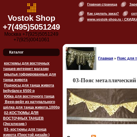
Главная страница
Зар
Как сделать заказ?
сот
Vostok Shop
www.vostok-shop.ru ; СКИДК
+7(495)5051249
Москва +7(925)5051249
+7(925)0041061
Каталог
Главная
»
Пояс для 
костюмы для восточных
танцев интернет магазин
крылья гофрированные для
03-Пояс металлический 
танца живота
Подносы для танца живота
bellydance 6500 p
Юбка для восточного танца
Веер-вейл из натурального
шёлка для танца живота.1000p
02-КОСТЮМЫ ДЛЯ
ВОСТОЧНЫХ ТАНЦЕВ
(Эксклюзив )
03- костюмы для танца
живота (Простой дизайн )