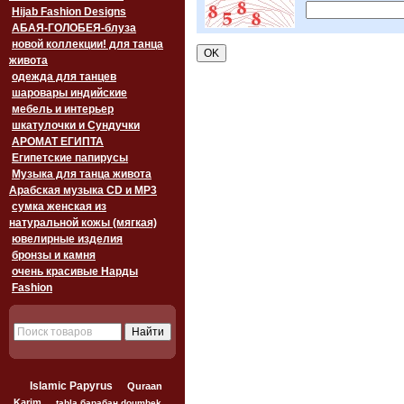
Hijab Fashion Designs
АБАЯ-ГОЛОБЕЯ-блуза
новой коллекции! для танца
живота
одежда для танцев
шаровары индийские
мебель и интерьер
шкатулочки и Сундучки
АРОМАТ ЕГИПТА
Египетские папирусы
Музыка для танца живота
Арабская музыка CD и MP3
сумка женская из
натуральной кожы (мягкая)
ювелирные изделия
бронзы и камня
очень красивые Нарды
Fashion
Islamic Papyrus
Quraan
Karim
tabla барабан doumbek