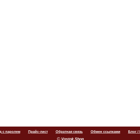
д с паролем
Прайс-лист
Обратная связь
Обмен ссылками
Блог /
©
.
Vostok Shop