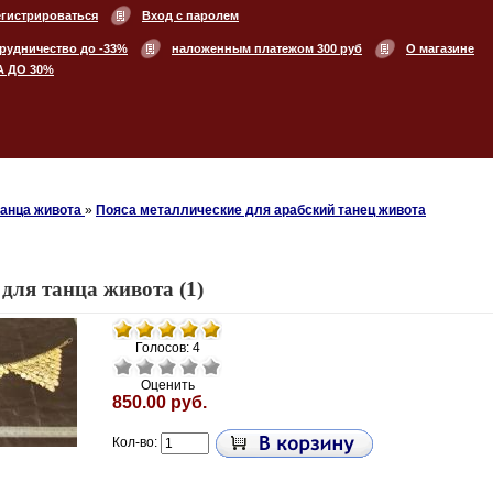
егистрироваться
Вход с паролем
рудничество до -33%
наложенным платежом 300 руб
О магазине
А ДО 30%
танца живота
»
Пояса металлические для арабский танец живота
для танца живота (1)
Голосов: 4
Оценить
850.00 руб.
Кол-во: