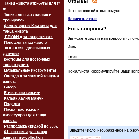
Отзывы
Танец живота атрибуты для т/
ж
Нет отзывов об этом продукте
Топик для выступлений и
Написать отзыв
тренировок
фольклорные Костюмы для
Есть вопросы?
танца живота
БРЮКИ для танца живота
Вы можете задать нам вопрос(ы) с по
Пояс для танца живота
Имя:
‏‎КОСТЮМЫ для пышных
девушек
Email
костюмы для восточных
танцев купить
музыкальные инструменты
Пожалуйста, сформулируйте Ваши вопро
Одежда для занятий танцами
живота
Бисер
Египетские коврики
Кальян Халил Мамун
Подарки
Прокат костюмов и
аксессуаров для танца
живота.
Распродажа скидкой до 30%.
Введите число, изображенное на рису
04- костюмы для танца
живота new collection