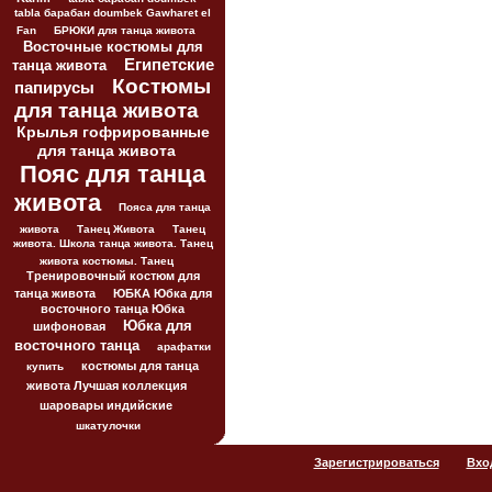
tabla барабан doumbek Gawharet el
Fan
БРЮКИ для танца живота
Восточные костюмы для
Египетские
танца живота
Костюмы
папирусы
для танца живота
Крылья гофрированные
для танца живота
Пояс для танца
живота
Пояса для танца
живота
Танец Живота
Танец
живота. Школа танца живота. Танец
живота костюмы. Танец
Тренировочный костюм для
танца живота
ЮБКА Юбка для
восточного танца Юбка
Юбка для
шифоновая
восточного танца
арафатки
костюмы для танца
купить
живота Лучшая коллекция
шаровары индийские
шкатулочки
Зарегистрироваться
Вхо