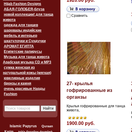
1920.00 руб.
Hijab Fashion Designs
АБАЯ-ГОЛОБЕЯ-блуза
новой коллекции! для танца
Сравнить
живота
одежда для танцев
шаровары индийские
мебель и интерьер
шкатулочки и Сундучки
АРОМАТ ЕГИПТА
Египетские папирусы
Музыка для танца живота
Арабская музыка CD и MP3
сумка женская из
натуральной кожы (мягкая)
ювелирные изделия
27- крылья
бронзы и камня
очень красивые Нарды
гофрированные из
Fashion
органзы
Крылья гофрированные для танца
живота,
1900.00 руб.
Islamic Papyrus
Quraan
Karim
tabla барабан doumbek