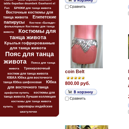
tabla барабан doumbek Gawharet el
Сравнить
Fan
БРЮКИ для танца живота
Восточные костюмы для
Египетские
танца живота
папирусы
Костюм «Балади»
фольклорные Костюмы для танца
Костюмы для
живота
танца живота
Крылья гофрированные
для танца живота
Пояс для танца
живота
Пояса для танца
Тренировочный
живота
coin Belt
костюм для танца живота
ЮБКА Юбка для восточного
Юбка
танца Юбка шифоновая
800.00 руб.
для восточного танца
костюмы для
арафатки купить
танца живота Лучшая коллекция
Сравнить
костюмы для танца живота
шаровары индийские
купить
шкатулочки