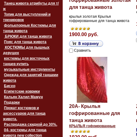
гофрированные золотая
Танец живота атрибуты для т/
для танца живота
ж
Топик для выступлений и
крылья золотая Крылья
тренировок
гофрированные для танца живота
фольклорные Костюмы для
танца живота
1900.00 руб.
БРЮКИ для танца живота
Пояс для танца живота
‏‎КОСТЮМЫ для пышных
Сравнить
девушек
костюмы для восточных
танцев купить
музыкальные инструменты
Одежда для занятий танцами
живота
Бисер
Египетские коврики
Кальян Халил Мамун
Подарки
20A- Крылья
Прокат костюмов и
гофрированные для
аксессуаров для танца
живота.
танца живота
Распродажа скидкой до 30%.
КРЫЛЬЯ гофрированные
04- костюмы для танца
живота new collection