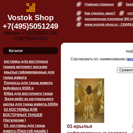
Главная страница
Зар
Как сделать заказ?
сот
Vostok Shop
наложенным платежом 300 р
+7(495)5051249
www.vostok-shop.ru ; СКИДК
Москва +7(925)5051249
+7(925)0041061
Каталог
Най
Сортировать по: наименованию (
во
костюмы для восточных
танцев интернет магазин
крылья гофрированные для
танца живота
Подносы для танца живота
bellydance 6500 p
Юбка для восточного танца
Веер-вейл из натурального
шёлка для танца живота.1000p
02-КОСТЮМЫ ДЛЯ
ВОСТОЧНЫХ ТАНЦЕВ
(Эксклюзив )
03- костюмы для танца
01-крылья
живота (Простой дизайн )