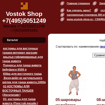
Главная страница
Зар
Как сделать заказ?
сот
Vostok Shop
наложенным платежом 300 р
+7(495)5051249
www.vostok-shop.ru ; СКИДК
Москва +7(925)5051249
+7(925)0041061
Каталог
Най
Сортировать по: наименованию (
во
костюмы для восточных
танцев интернет магазин
крылья гофрированные для
танца живота
Подносы для танца живота
bellydance 6500 p
Юбка для восточного танца
Веер-вейл из натурального
шёлка для танца живота.1000p
02-КОСТЮМЫ ДЛЯ
ВОСТОЧНЫХ ТАНЦЕВ
(Эксклюзив )
03- костюмы для танца
05-шаровары
08-
живота (Простой дизайн )