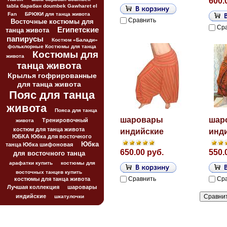
600.
tabla барабан doumbek Gawharet el
Fan
БРЮКИ для танца живота
Сравнить
Восточные костюмы для
Ср
Египетские
танца живота
папирусы
Костюм «Балади»
фольклорные Костюмы для танца
Костюмы для
живота
танца живота
Крылья гофрированные
для танца живота
Пояс для танца
живота
Пояса для танца
шаровары
шар
Тренировочный
живота
костюм для танца живота
индийские
инд
ЮБКА Юбка для восточного
Юбка
танца Юбка шифоновая
650.00 руб.
550.
для восточного танца
арафатки купить
костюмы для
восточных танцев купить
Сравнить
Ср
костюмы для танца живота
Лучшая коллекция
шаровары
индийские
шкатулочки