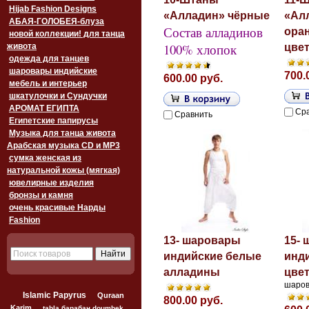
Hijab Fashion Designs
«Алладин» чёрные
«Ал
АБАЯ-ГОЛОБЕЯ-блуза
Состав алладинов
ора
новой коллекции! для танца
100% хлопок
живота
цве
одежда для танцев
шаровары индийские
700.
600.00 руб.
мебель и интерьер
шкатулочки и Сундучки
АРОМАТ ЕГИПТА
Ср
Сравнить
Египетские папирусы
Музыка для танца живота
Арабская музыка CD и MP3
сумка женская из
натуральной кожы (мягкая)
ювелирные изделия
бронзы и камня
очень красивые Нарды
Fashion
13- шаровары
15-
индийские белые
инд
алладины
цве
шаров
Islamic Papyrus
Quraan
800.00 руб.
Karim
tabla барабан doumbek