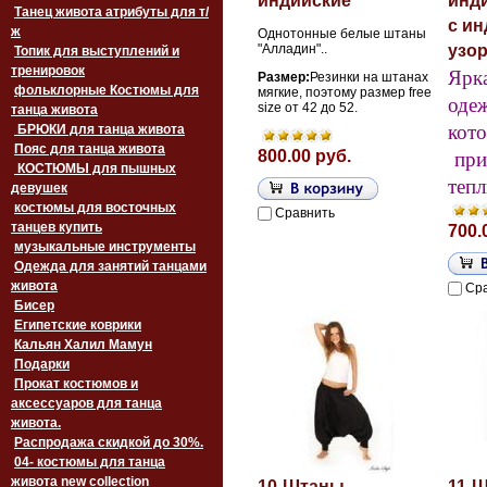
индийские
инд
Танец живота атрибуты для т/
с и
ж
Однотонные белые штаны
"Алладин"..
узо
Топик для выступлений и
тренировок
Ярка
Размер:
Резинки на штанах
фольклорные Костюмы для
мягкие, поэтому размер free
оде
size от 42 до 52.
танца живота
кото
БРЮКИ для танца живота
Пояс для танца живота
при
800.00 руб.
‏‎КОСТЮМЫ для пышных
теп
девушек
костюмы для восточных
Сравнить
танцев купить
700.
музыкальные инструменты
Одежда для занятий танцами
живота
Ср
Бисер
Египетские коврики
Кальян Халил Мамун
Подарки
Прокат костюмов и
аксессуаров для танца
живота.
Распродажа скидкой до 30%.
04- костюмы для танца
живота new collection
10-Штаны
11-