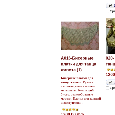
Ср
A016-Бисерные
020-
платки для танца
танц
живота (1)
1200
Бисерные платки для
танца живота
. Ручная
вышивка, качественные
Ср
материалы, блестящий
бисер, разнообразные
модели. Платки для занятий
и выступлений.
1300.00 руб.