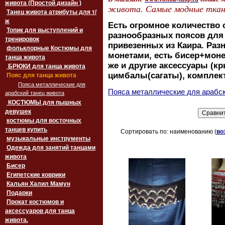
живота (Простой дизайн )
живота. Самые модные ткани
Танец живота атрибуты для т/
ж
Есть огромное количество 
Топик для выступлений и
разнообразных поясов для 
тренировок
привезенных из Каира. Разн
фольклорные Костюмы для
монетами, есть бисер+монет
танца живота
же и другие аксессуары (кр
БРЮКИ для танца живота
цимбалы(сагаты), комплек
Пояс для танца живота
Пояса металлические для
Пояса металлические для арабс
арабский танец живота
‏‎КОСТЮМЫ для пышных
девушек
костюмы для восточных
танцев купить
Сортировать по: наименованию (
во
музыкальные инструменты
Одежда для занятий танцами
живота
Бисер
Египетские коврики
Кальян Халил Мамун
Подарки
Прокат костюмов и
аксессуаров для танца
живота.