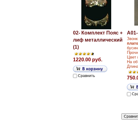
02- Комплект Пояс +
A01-
Звонк
лиф металлический
плат
(1)
бусин
Прочн
Цвет
1220.00 руб.
На об
Длина
Сравнить
750.
Ср