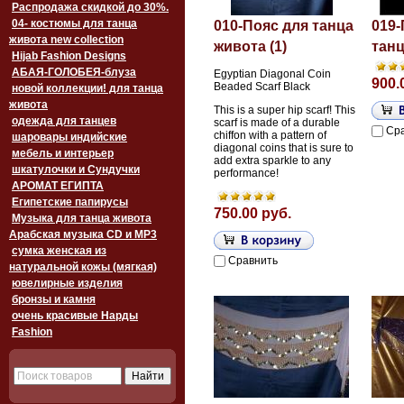
Распродажа скидкой до 30%.
04- костюмы для танца
010-Пояс для танца
019-
живота new collection
живота (1)
танц
Hijab Fashion Designs
АБАЯ-ГОЛОБЕЯ-блуза
Egyptian Diagonal Coin
900.
Beaded Scarf Black
новой коллекции! для танца
живота
This is a super hip scarf! This
одежда для танцев
scarf is made of a durable
Ср
chiffon with a pattern of
шаровары индийские
diagonal coins that is sure to
мебель и интерьер
add extra sparkle to any
шкатулочки и Сундучки
performance!
АРОМАТ ЕГИПТА
Египетские папирусы
750.00 руб.
Музыка для танца живота
Арабская музыка CD и MP3
сумка женская из
Сравнить
натуральной кожы (мягкая)
ювелирные изделия
бронзы и камня
очень красивые Нарды
Fashion