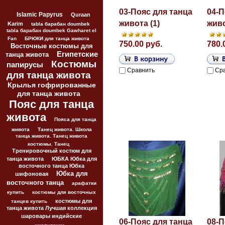
03-Пояс для танца
04-П
Islamic Papyrus
Quraan
живота (1)
живо
Karim
tabla барабан doumbek
tabla барабан doumbek Gawharet el
Fan
БРЮКИ для танца живота
750.00 руб.
780.
Восточные костюмы для
Египетские
танца живота
Костюмы
папирусы
Сравнить
Ср
для танца живота
Крылья гофрированные
для танца живота
Пояс для танца
живота
Пояса для танца
живота
Танец живота. Школа
танца живота. Танец живота
костюмы. Танец
Тренировочный костюм для
танца живота
ЮБКА Юбка для
восточного танца Юбка
Юбка для
шифоновая
восточного танца
арафатки
купить
костюмы для восточных
костюмы для
танцев купить
танца живота Лучшая коллекция
шаровары индийские
06-Пояс для танца
08-П