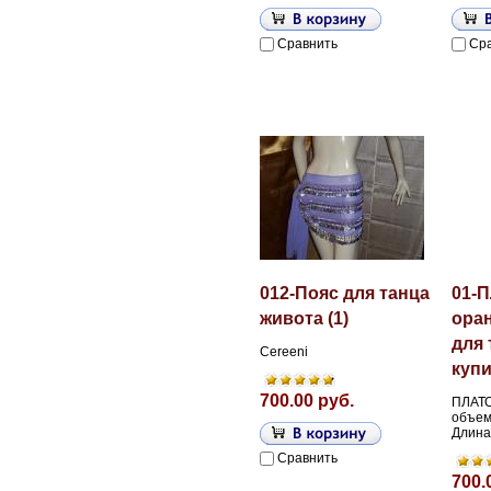
Сравнить
Ср
012-Пояс для танца
01-
живота (1)
ора
для 
Cereeni
купи
700.00 руб.
ПЛАТО
объем
Длина
Сравнить
700.