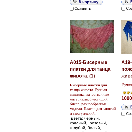
Сравнить
Ср
A015-Бисерные
A19
платки для танца
пояс
живота. (1)
живо
Бисерные платки для
Ручна
танца живота
. Ручная
вышивка, качественные
1000
материалы, блестящий
бисер, разнообразные
модели. Платки для занятий
и выступлений.
Ср
цвета: черный,
красный, розовый,
голубой, белый,