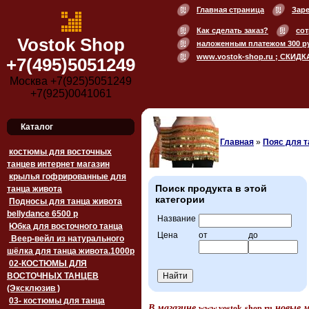
Главная страница
Зар
Как сделать заказ?
сот
Vostok Shop
наложенным платежом 300 р
www.vostok-shop.ru ; СКИДК
+7(495)5051249
Москва +7(925)5051249
+7(925)0041061
Каталог
Главная
»
Пояс для т
костюмы для восточных
танцев интернет магазин
крылья гофрированные для
Поиск продукта в этой
танца живота
категории
Подносы для танца живота
bellydance 6500 p
Название
Юбка для восточного танца
Цена
от
до
Веер-вейл из натурального
шёлка для танца живота.1000p
02-КОСТЮМЫ ДЛЯ
ВОСТОЧНЫХ ТАНЦЕВ
(Эксклюзив )
03- костюмы для танца
В магазине
новые 
www.vostok-shop.ru