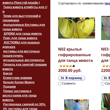
живота (Простой дизайн )
Сортировать по: наименованию (
во
Танец живота атрибуты для т/
ж
Топик для выступлений и
тренировок
фольклорные Костюмы для
танца живота
БРЮКИ для танца живота
Пояс для танца живота
‏‎КОСТЮМЫ для пышных
девушек
N02 крылья
N03
костюмы для восточных
гофрированные
гоф
танцев купить
музыкальные инструменты
для танца живота
для 
Одежда для занятий танцами
живота
2000.00 руб.
2200
Бисер
Египетские коврики
Кальян Халил Мамун
Сравнить
Ср
Подарки
Прокат костюмов и
аксессуаров для танца
живота.
Распродажа скидкой до 30%.
04- костюмы для танца