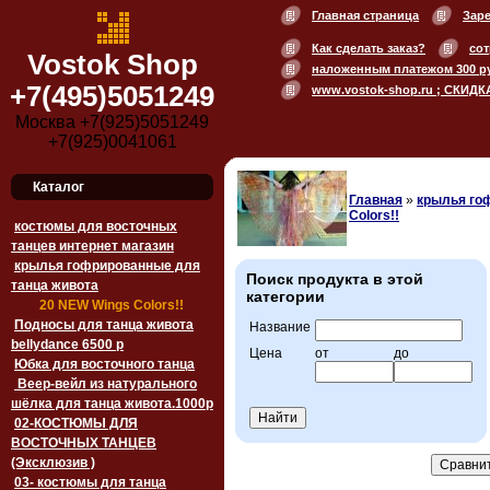
Главная страница
Зар
Как сделать заказ?
сот
Vostok Shop
наложенным платежом 300 р
+7(495)5051249
www.vostok-shop.ru ; СКИДК
Москва +7(925)5051249
+7(925)0041061
Каталог
Главная
»
крылья го
Colors!!
костюмы для восточных
танцев интернет магазин
крылья гофрированные для
Поиск продукта в этой
танца живота
категории
20 NEW Wings Colors!!
Подносы для танца живота
Название
bellydance 6500 p
Цена
от
до
Юбка для восточного танца
Веер-вейл из натурального
шёлка для танца живота.1000p
02-КОСТЮМЫ ДЛЯ
ВОСТОЧНЫХ ТАНЦЕВ
(Эксклюзив )
03- костюмы для танца