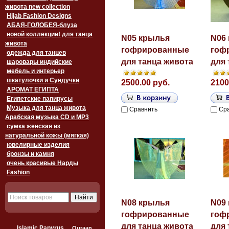
живота new collection
Hijab Fashion Designs
АБАЯ-ГОЛОБЕЯ-блуза
новой коллекции! для танца
N05 крылья
N06
живота
гофрированные
гоф
одежда для танцев
для танца живота
для 
шаровары индийские
мебель и интерьер
шкатулочки и Сундучки
2500.00 руб.
2100
АРОМАТ ЕГИПТА
Египетские папирусы
Музыка для танца живота
Сравнить
Ср
Арабская музыка CD и MP3
сумка женская из
натуральной кожы (мягкая)
ювелирные изделия
бронзы и камня
очень красивые Нарды
Fashion
N08 крылья
N09
гофрированные
гоф
для танца живота
для 
Islamic Papyrus
Quraan