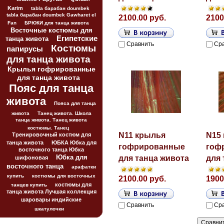
Karim
tabla барабан doumbek
tabla барабан doumbek Gawharet el
2100.00 руб.
2100
Fan
БРЮКИ для танца живота
Восточные костюмы для
Египетские
танца живота
Сравнить
Ср
Костюмы
папирусы
для танца живота
Крылья гофрированные
для танца живота
Пояс для танца
живота
Пояса для танца
живота
Танец живота. Школа
танца живота. Танец живота
костюмы. Танец
N11 крылья
N15
Тренировочный костюм для
танца живота
ЮБКА Юбка для
гофрированные
гоф
восточного танца Юбка
Юбка для
для танца живота
для 
шифоновая
восточного танца
арафатки
купить
костюмы для восточных
2100.00 руб.
1900
костюмы для
танцев купить
танца живота Лучшая коллекция
шаровары индийские
Сравнить
Ср
шкатулочки