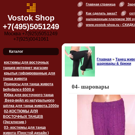
Главная страница
Зар
Как сделать заказ?
сот
Vostok Shop
наложенным платежом 300 р
+7(495)5051249
www.vostok-shop.ru ; СКИДК
Москва +7(925)5051249
+7(925)0041061
Каталог
Главная
»
Танец живо
костюмы для восточных
шаровары & брюки
танцев интернет магазин
крылья гофрированные для
танца живота
Подносы для танца живота
04- шаровары
bellydance 6500 p
Юбка для восточного танца
Веер-вейл из натурального
шёлка для танца живота.1000p
02-КОСТЮМЫ ДЛЯ
ВОСТОЧНЫХ ТАНЦЕВ
(Эксклюзив )
03- костюмы для танца
живота (Простой дизайн )