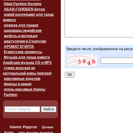
Hijab Fashion Designs
АБАЯ-ГОЛОБЕЯ-блуза
новой коллекции! для танца
живота
одежда для танцев
шаровары индийские
мебель и интерьер
шкатулочки и Сундучки
АРОМАТ ЕГИПТА
Введите число, изображенное на рису
Египетские папирусы
Музыка для танца живота
Арабская музыка CD и MP3
сумка женская из
натуральной кожы (мягкая)
ювелирные изделия
бронзы и камня
очень красивые Нарды
Fashion
Islamic Papyrus
Quraan
Karim
tabla барабан doumbek