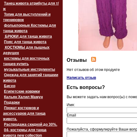
Танец живота атрибуты для т/
ж
Топик для выступлений и
тренировок
фольклорные Костюмы для
танца живота
БРЮКИ для танца живота
Пояс для танца живота
‏‎КОСТЮМЫ для пышных
девушек
костюмы для восточных
Отзывы
танцев купить
музыкальные инструменты
Нет отзывов об этом продукте
Одежда для занятий танцами
Написать отзыв
живота
Бисер
Есть вопросы?
Египетские коврики
Кальян Халил Мамун
Вы можете задать нам вопрос(ы) с по
Подарки
Имя:
Прокат костюмов и
аксессуаров для танца
Email
живота.
Распродажа скидкой до 30%.
Пожалуйста, сформулируйте Ваши вопр
04- костюмы для танца
живота new collection