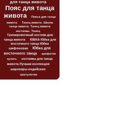
для танца живота
Пояс для танца
живота
Пояса для танца
живота
Танец живота. Школа
танца живота. Танец живота
костюмы. Танец
Тренировочный костюм для
танца живота
ЮБКА Юбка для
восточного танца Юбка
Юбка для
шифоновая
восточного танца
арафатки
костюмы для танца
купить
живота Лучшая коллекция
шаровары индийские
шкатулочки