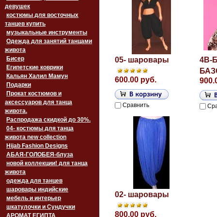
девушек
костюмы для восточных
танцев купить
музыкальные инструменты
Одежда для занятий танцами
живота
Бисер
05- шаровары
4B-
Египетские коврики
БАЗ
Кальян Халил Мамун
600.00 руб.
900.
Подарки
Прокат костюмов и
аксессуаров для танца
Сравнить
Ср
живота.
Распродажа скидкой до 30%.
04- костюмы для танца
живота new collection
Hijab Fashion Designs
АБАЯ-ГОЛОБЕЯ-блуза
новой коллекции! для танца
живота
одежда для танцев
шаровары индийские
02- шаровары
мебель и интерьер
шкатулочки и Сундучки
800.00 руб.
АРОМАТ ЕГИПТА