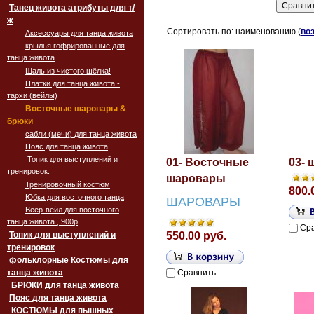
Танец живота атрибуты для т/
ж
Сортировать по: наименованию (
во
Аксессуары для танца живота
крылья гофрированные для
танца живота
Шаль из чистого шёлка!
Платки для танца живота -
тархи (вейлы)
Восточные шаровары &
брюки
сабли (мечи) для танца живота
Пояс для танца живота
Топик для выступлений и
01- Восточные
03-
тренировок.
шаровары
Тренировочный костюм
800.
Юбка для восточного танца
ШАРОВАРЫ
Веер-вейл для восточного
танца живота , 900p
Ср
Топик для выступлений и
550.00 руб.
тренировок
фольклорные Костюмы для
танца живота
Сравнить
БРЮКИ для танца живота
Пояс для танца живота
‏‎КОСТЮМЫ для пышных