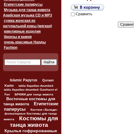
Египетские папирусы
Музыка для танца живота
Сравнить
Арабская музыка CD и MP3
сумка женская из
натуральной кожы (мягкая)
ювелирные изделия
бронзы и камня
очень красивые Нарды
Fashion
Islamic Papyrus
Quraan
Karim
tabla барабан doumbek
tabla барабан doumbek Gawharet el
Fan
БРЮКИ для танца живота
Восточные костюмы для
Египетские
танца живота
папирусы
Костюм «Балади»
фольклорные Костюмы для танца
Костюмы для
живота
танца живота
Крылья гофрированные