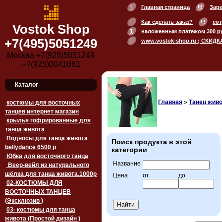
Главная страница
Зар
Как сделать заказ?
сот
Vostok Shop
наложенным платежом 300 р
+7(495)5051249
www.vostok-shop.ru ; СКИДК
Москва +7(925)5051249
+7(925)0041061
Каталог
Главная
»
Танец живо
костюмы для восточных
танцев интернет магазин
крылья гофрированные для
танца живота
Подносы для танца живота
Поиск продукта в этой
bellydance 6500 p
категории
Юбка для восточного танца
Название
Веер-вейл из натурального
шёлка для танца живота.1000p
Цена
от
до
02-КОСТЮМЫ ДЛЯ
ВОСТОЧНЫХ ТАНЦЕВ
(Эксклюзив )
03- костюмы для танца
живота (Простой дизайн )