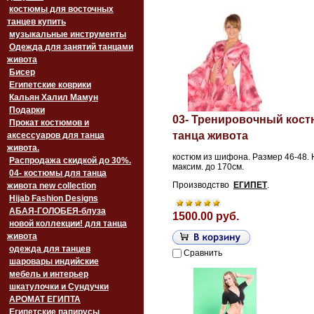
костюмы для восточных
танцев купить
музыкальные инструменты
Одежда для занятий танцами
живота
Бисер
Египетские коврики
Кальян Халил Мамун
Подарки
03- Тренировочный кост
Прокат костюмов и
танца живота
аксессуаров для танца
живота.
костюм из шифона. Размер 46-48. 
Распродажа скидкой до 30%.
максим. до 170см.
04- костюмы для танца
Производство
ЕГИПЕТ
.
живота new collection
Hijab Fashion Designs
АБАЯ-ГОЛОБЕЯ-блуза
1500.00 руб.
новой коллекции! для танца
живота
одежда для танцев
Сравнить
шаровары индийские
мебель и интерьер
шкатулочки и Сундучки
АРОМАТ ЕГИПТА
Египетские папирусы