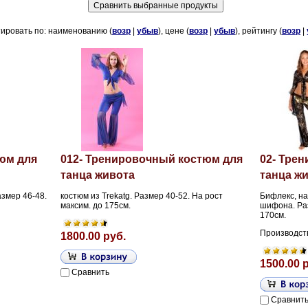
ировать по: наименованию (
возр
|
убыв
), цене (
возр
|
убыв
), рейтингу (
возр
|
юм для
012- Тренировочный костюм для
02- Тре
танца живота
танца ж
азмер 46-48.
костюм из Trekatg. Размер 40-52. На рост
Бифлекс, на
максим. до 175см.
шифона. Раз
170см.
Производст
1800.00 руб.
1500.00 
Сравнить
Сравнит