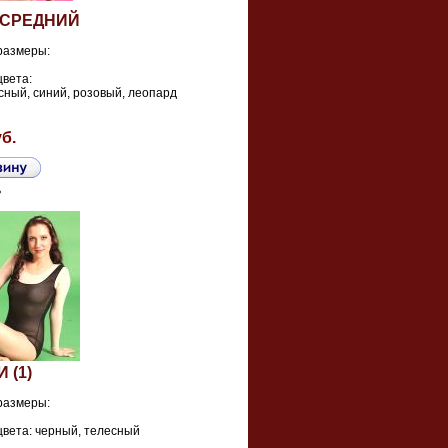
П СРЕДНИЙ
размеры:
цвета:
сный, синий, розовый, леопард
уб.
ь
И (1)
размеры:
вета: черный, телесный