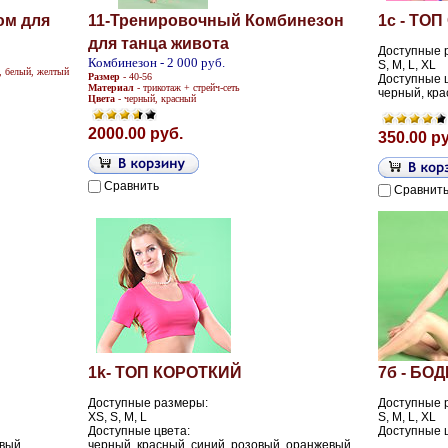
юм для
11-Тренировочный Комбинезон
1c - ТО
для танца живота
Доступные 
Комбинезон - 2 000 руб.
S, M, L, XL
, белый, желтый
Размер
- 40-56
Доступные 
Материал
- трикотаж + стрейч-сеть
черный, кра
Цвета
- черный, красный
2000.00 руб.
350.00 р
Сравнить
Сравнит
1k- ТОП КОРОТКИЙ
7б - БОД
Доступные размеры:
Доступные 
XS, S, M, L
S, M, L, XL
Доступные цвета:
Доступные ц
вый,
черный, красный, синий, розовый, оранжевый,