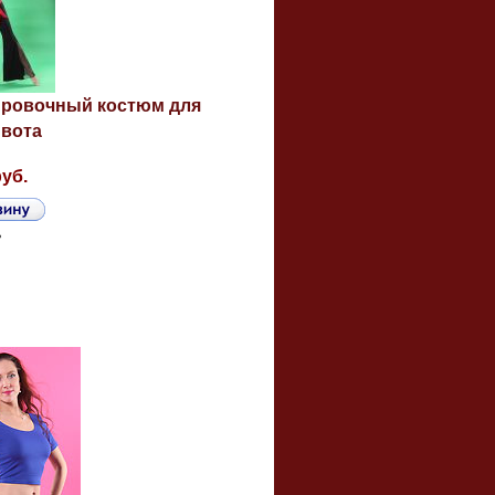
ировочный костюм для
ивота
руб.
ь