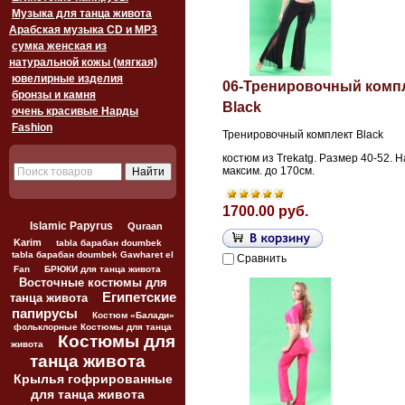
Музыка для танца живота
Арабская музыка CD и MP3
сумка женская из
натуральной кожы (мягкая)
ювелирные изделия
06-Тренировочный комп
бронзы и камня
Black
очень красивые Нарды
Fashion
Тренировочный комплект Black
костюм из Trekatg. Размер 40-52. Н
максим. до 170см.
1700.00 руб.
Islamic Papyrus
Quraan
Karim
tabla барабан doumbek
tabla барабан doumbek Gawharet el
Сравнить
Fan
БРЮКИ для танца живота
Восточные костюмы для
Египетские
танца живота
папирусы
Костюм «Балади»
фольклорные Костюмы для танца
Костюмы для
живота
танца живота
Крылья гофрированные
для танца живота