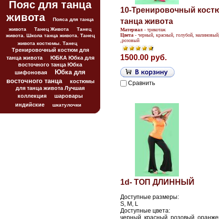
Пояс для танца
10-Тренировочный кост
живота
Пояса для танца
танца живота
живота
Танец Живота
Танец
Материал
- трикотаж
Цвета
-
черный, красный, голубой, малиновый
живота. Школа танца живота. Танец
,
розовый
живота костюмы. Танец
Тренировочный костюм для
1500.00 руб.
танца живота
ЮБКА Юбка для
восточного танца Юбка
Юбка для
шифоновая
восточного танца
костюмы
Сравнить
для танца живота Лучшая
коллекция
шаровары
индийские
шкатулочки
1d- ТОП ДЛИННЫЙ
Доступные размеры:
S, M, L
Доступные цвета:
черный, красный, розовый, оранже