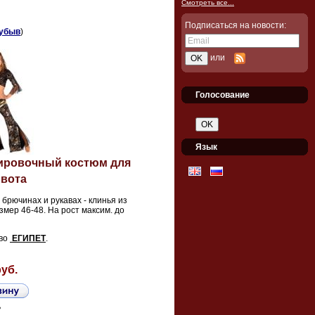
Смотреть все...
Подписаться на новости:
убыв
)
или
Голосование
Язык
нировочный костюм для
ивота
 брючинах и рукавах - клинья из
мер 46-48. На рост максим. до
во
ЕГИПЕТ
.
руб.
ь