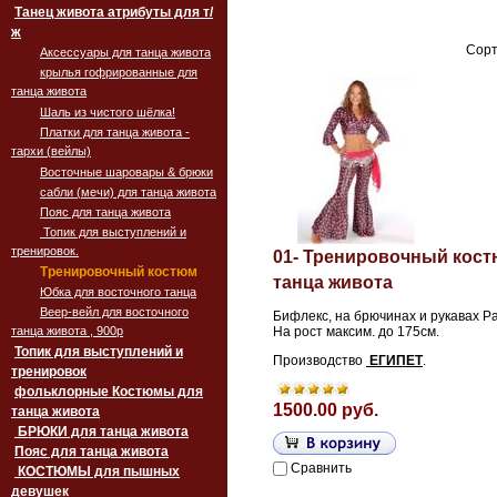
Танец живота атрибуты для т/
ж
Сорт
Аксессуары для танца живота
крылья гофрированные для
танца живота
Шаль из чистого шёлка!
Платки для танца живота -
тархи (вейлы)
Восточные шаровары & брюки
сабли (мечи) для танца живота
Пояс для танца живота
Топик для выступлений и
тренировок.
01- Тренировочный кост
Тренировочный костюм
танца живота
Юбка для восточного танца
Веер-вейл для восточного
Бифлекс, на брючинах и рукавах Р
танца живота , 900p
На рост максим. до 175см.
Топик для выступлений и
Производство
ЕГИПЕТ
.
тренировок
фольклорные Костюмы для
1500.00 руб.
танца живота
БРЮКИ для танца живота
Пояс для танца живота
Сравнить
‏‎КОСТЮМЫ для пышных
девушек