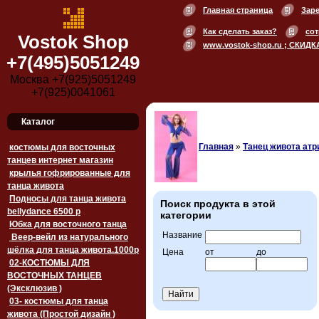
Главная страница
Зар
Как сделать заказ?
сот
Vostok Shop
www.vostok-shop.ru ; СКИДК
+7(495)5051249
Москва +7(925)5051249
+7(925)0041061
Каталог
Главная
»
Танец живота атр
костюмы для восточных
танцев интернет магазин
крылья гофрированные для
танца живота
Подносы для танца живота
Поиск продукта в этой
bellydance 6500 p
категории
Юбка для восточного танца
Название
Веер-вейл из натурального
шёлка для танца живота.1000p
Цена
от
до
02-КОСТЮМЫ ДЛЯ
ВОСТОЧНЫХ ТАНЦЕВ
(Эксклюзив )
03- костюмы для танца
живота (Простой дизайн )