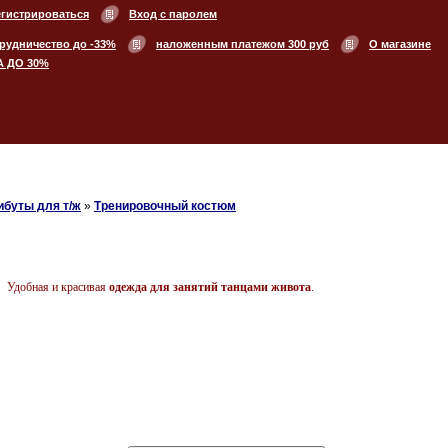
егистрироваться
Вход с паролем
рудничество до -33%
наложенным платежом 300 руб
О магазине
А ДО 30%
ибуты для т/ж
»
Тренировочный костюм
Удобная и красивая
одежда для занятий танцами живота
.