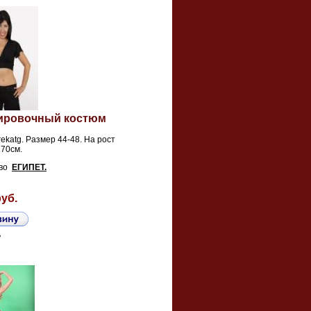
нировочный костюм
rekatg. Размер 44-48. На рост
170см.
тво
ЕГИПЕТ.
руб.
ь