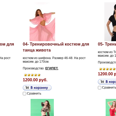
юм для
04- Тренировочный костюм для
05- Тре
танца живота
костюм из T
максим. до 
На рост
костюм из шифона. Размер 46-48. На рост
максим. до 170см.
Производс
Производство
ЕГИПЕТ.
1200.00 
1200.00 руб.
Сравнит
Сравнить